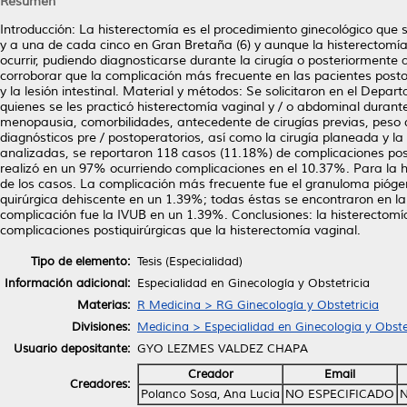
Resumen
Introducción: La histerectomía es el procedimiento ginecológico que 
y a una de cada cinco en Gran Bretaña (6) y aunque la histerectom
ocurrir, pudiendo diagnosticarse durante la cirugía o posteriormente a 
corroborar que la complicación más frecuente en las pacientes posto
y la lesión intestinal. Material y métodos: Se solicitaron en el Depa
quienes se les practicó histerectomía vaginal y / o abdominal durant
menopausia, comorbilidades, antecedente de cirugías previas, peso de
diagnósticos pre / postoperatorios, así como la cirugía planeada y l
analizadas, se reportaron 118 casos (11.18%) de complicaciones po
realizó en un 97% ocurriendo complicaciones en el 10.37%. Para la 
de los casos. La complicación más frecuente fue el granuloma pióge
quirúrgica dehiscente en un 1.39%; todas éstas se encontraron en la
complicación fue la IVUB en un 1.39%. Conclusiones: la histerectomí
complicaciones postiquirúrgicas que la histerectomía vaginal.
Tipo de elemento:
Tesis (Especialidad)
Información adicional:
Especialidad en Ginecología y Obstetricia
Materias:
R Medicina > RG Ginecología y Obstetricia
Divisiones:
Medicina > Especialidad en Ginecologia y Obste
Usuario depositante:
GYO LEZMES VALDEZ CHAPA
Creador
Email
Creadores:
Polanco Sosa, Ana Lucia
NO ESPECIFICADO
N