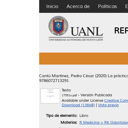
Inicio
Acerca de
Políticas
E
RE
Cantú Martínez, Pedro César
(2020)
La práctic
9786072713291
Texto
- Versión Publicada
17551x.pdf
Available under License
Creative Com
Download (136kB)
|
Vista previa
Tipo de elemento:
Libro
Materias:
R Medicina > RK Odontolo