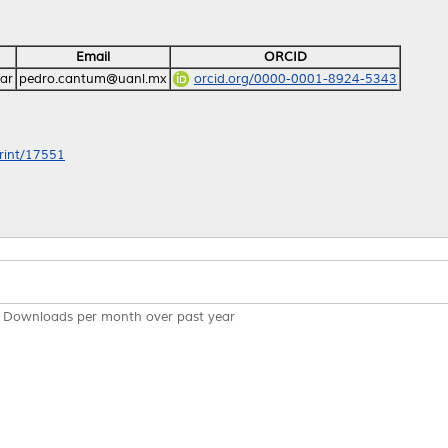
Email
ORCID
ar
pedro.cantum@uanl.mx
orcid.org/0000-0001-8924-5343
print/17551
Downloads per month over past year