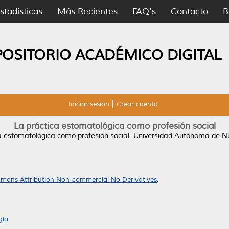
stadísticas
Más Recientes
FAQ's
Contacto
B
POSITORIO ACADÉMICO DIGITAL
Iniciar sesión
Crear cuenta
La práctica estomatológica como profesión social
a estomatológica como profesión social.
Universidad Autónoma de Nu
mons Attribution Non-commercial No Derivatives
.
gía