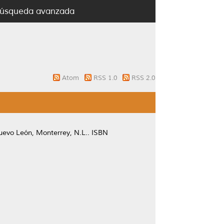
úsqueda avanzada
Atom
RSS 1.0
RSS 2.0
evo León, Monterrey, N.L.. ISBN