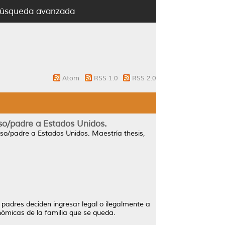
úsqueda avanzada
Atom
RSS 1.0
RSS 2.0
so/padre a Estados Unidos.
oso/padre a Estados Unidos.
Maestría thesis,
 padres deciden ingresar legal o ilegalmente a
nómicas de la familia que se queda.