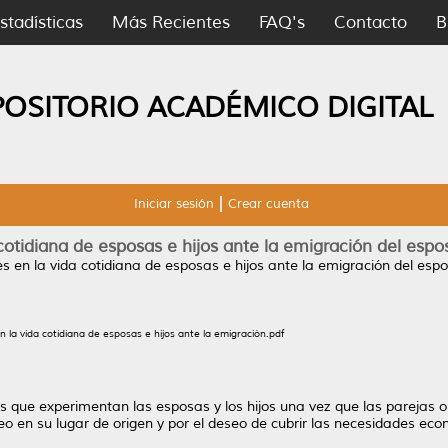
stadísticas
Más Recientes
FAQ's
Contacto
B
POSITORIO ACADÉMICO DIGITAL
Iniciar sesión
Crear cuenta
cotidiana de esposas e hijos ante la emigración del espo
 en la vida cotidiana de esposas e hijos ante la emigración del esp
la vida cotidiana de esposas e hijos ante la emigración.pdf
s que experimentan las esposas y los hijos una vez que las parejas o
o en su lugar de origen y por el deseo de cubrir las necesidades eco