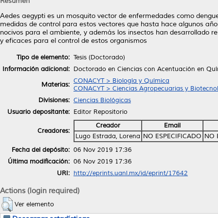
Resumen
Aedes aegypti es un mosquito vector de enfermedades como dengue, f
medidas de control para estos vectores que hasta hace algunos años
nocivos para el ambiente, y además los insectos han desarrollado res
y eficaces para el control de estos organismos
Tipo de elemento:
Tesis (Doctorado)
Información adicional:
Doctorado en Ciencias con Acentuación en Quí
CONACYT > Biología y Química
Materias:
CONACYT > Ciencias Agropecuarias y Biotecno
Divisiones:
Ciencias Biológicas
Usuario depositante:
Editor Repositorio
Creador
Email
Creadores:
Lugo Estrada, Lorena
NO ESPECIFICADO
NO 
Fecha del depósito:
06 Nov 2019 17:36
Última modificación:
06 Nov 2019 17:36
URI:
http://eprints.uanl.mx/id/eprint/17642
Actions (login required)
Ver elemento