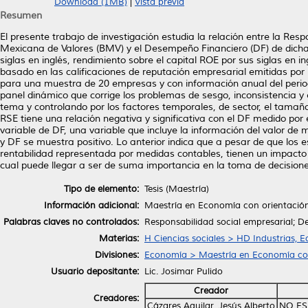
Download (1MB)
|
Vista previa
Resumen
El presente trabajo de investigación estudia la relación entre la Re
Mexicana de Valores (BMV) y el Desempeño Financiero (DF) de dicha
siglas en inglés, rendimiento sobre el capital ROE por sus siglas en i
basado en las calificaciones de reputación empresarial emitidas p
para una muestra de 20 empresas y con información anual del period
panel dinámico que corrige los problemas de sesgo, inconsistencia y
tema y controlando por los factores temporales, de sector, el tamaño,
RSE tiene una relación negativa y significativa con el DF medido por 
variable de DF, una variable que incluye la información del valor de 
y DF se muestra positivo. Lo anterior indica que a pesar de que lo
rentabilidad representada por medidas contables, tienen un impacto p
cual puede llegar a ser de suma importancia en la toma de decision
Tipo de elemento:
Tesis (Maestría)
Información adicional:
Maestría en Economía con orientación
Palabras claves no controlados:
Responsabilidad social empresarial; De
Materias:
H Ciencias sociales > HD Industrias, 
Divisiones:
Economía > Maestría en Economía con
Usuario depositante:
Lic. Josimar Pulido
Creador
Creadores:
Cázares Aguilar, Jesús Alberto
NO ES