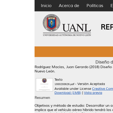
Inicio
Acerca de
Políticas
E
RE
Diseño d
Rodríguez Macías, Juan Gerardo
(2018)
Diseño 
Nuevo León.
Texto
- Versión Aceptada
1080288626.pdf
Available under License
Creative Com
Download (1MB)
|
Vista previa
Resumen
Objetivos y método de estudio: Desarrollar un a
implica que el vehículo aéreo híbrido tendrá las