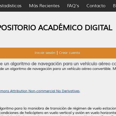
stadísticas
Más Recientes
FAQ's
Contacto
B
POSITORIO ACADÉMICO DIGITAL
Iniciar sesión
Crear cuenta
e un algoritmo de navegación para un vehículo aéreo co
de un algoritmo de navegación para un vehículo aéreo convertible.
Ma
mons Attribution Non-commercial No Derivatives
.
lgoritmo para la maniobra de transición de régimen de vuelo estacionar
 condiciones de helicóptero en vuelo vertical y avión en vuelo horizo