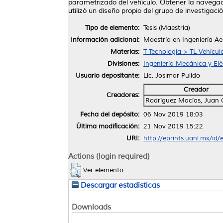
parametrizado del vehículo. Obtener la navegaci
utilizó un diseño propio del grupo de investigac
Tipo de elemento:
Tesis (Maestría)
Información adicional:
Maestría en Ingeniería A
Materias:
T Tecnología > TL Vehícul
Divisiones:
Ingeniería Mecánica y Elé
Usuario depositante:
Lic. Josimar Pulido
Creador
Creadores:
Rodríguez Macías, Juan 
Fecha del depósito:
06 Nov 2019 18:03
Última modificación:
21 Nov 2019 15:22
URI:
http://eprints.uanl.mx/id
Actions (login required)
Ver elemento
Descargar estadísticas
Downloads