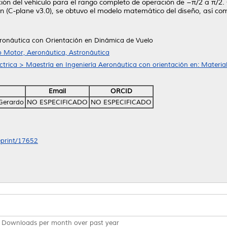
ón del vehículo para el rango completo de operación de −π/2 a π/2. C
ión (C-plane v3.0), se obtuvo el modelo matemático del diseño, así com
eronáutica con Orientación en Dinámica de Vuelo
o Motor, Aeronáutica, Astronáutica
ctrica > Maestría en Ingeniería Aeronáutica con orientación en: Materia
Email
ORCID
Gerardo
NO ESPECIFICADO
NO ESPECIFICADO
/eprint/17652
Downloads per month over past year