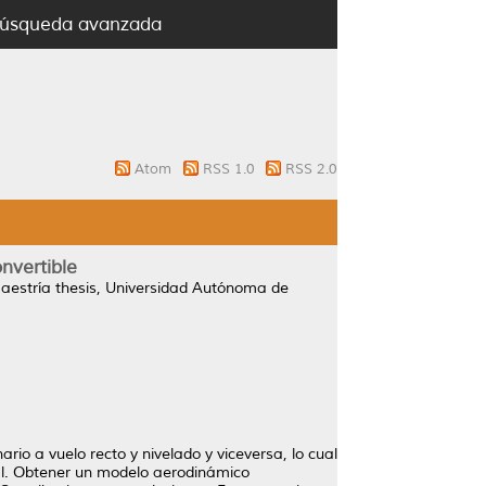
úsqueda avanzada
Atom
RSS 1.0
RSS 2.0
nvertible
estría thesis, Universidad Autónoma de
io a vuelo recto y nivelado y viceversa, lo cual
ntal. Obtener un modelo aerodinámico