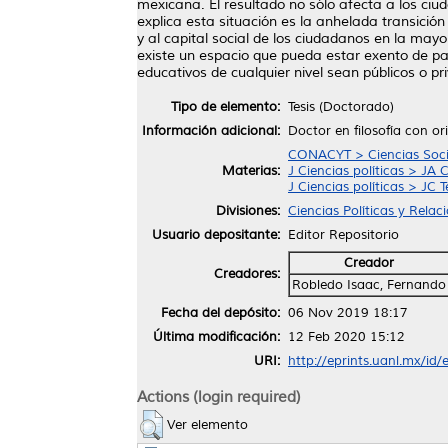
mexicana. El resultado no sólo afecta a los ciu
explica esta situación es la anhelada transición
y al capital social de los ciudadanos en la ma
existe un espacio que pueda estar exento de pade
educativos de cualquier nivel sean públicos o pr
Tipo de elemento:
Tesis (Doctorado)
Información adicional:
Doctor en filosofía con or
CONACYT > Ciencias Soci
Materias:
J Ciencias políticas > JA C
J Ciencias políticas > JC T
Divisiones:
Ciencias Políticas y Relac
Usuario depositante:
Editor Repositorio
Creador
Creadores:
Robledo Isaac, Fernando
Fecha del depósito:
06 Nov 2019 18:17
Última modificación:
12 Feb 2020 15:12
URI:
http://eprints.uanl.mx/id
Actions (login required)
Ver elemento