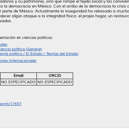
dadanos y su patrimonio, sino que rompe el tejido social y las conviv
 a la democracia en México. Con el arribo de la democracia la crisis 
yor parte de México. Actualmente la inseguridad ha rebasado a much
cer algún ataque a la integridad física: el propio hogar, un restauran
ivados.
ientación en ciencias políticas
ales
iencia política (General)
eoría política / El Estado / Teorías del Estado
iones Internacionales
Email
ORCID
NO ESPECIFICADO
NO ESPECIFICADO
/eprint/17657