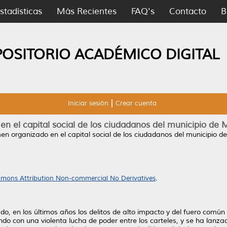
stadísticas
Más Recientes
FAQ's
Contacto
B
POSITORIO ACADÉMICO DIGITAL
Iniciar sesión
Crear cuenta
en el capital social de los ciudadanos del municipio d
men organizado en el capital social de los ciudadanos del municipio 
mons Attribution Non-commercial No Derivatives
.
do, en los últimos años los delitos de alto impacto y del fuero común
ndo con una violenta lucha de poder entre los carteles, y se ha lanza