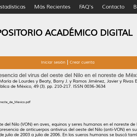
stadísticas
Más Recientes
FAQ's
Contacto
B
POSITORIO ACADÉMICO DIGITAL
Iniciar sesión
Crear cuenta
esencia del virus del oeste del Nilo en el noreste de Méx
 María de Lourdes
y
Beaty, Barry J.
y
Ramos Jiménez, Javier
y
Rivas E
blica de México, 49 (3). pp. 210-217. ISSN 0036-3634
oreste_de_Mexico.pdf
este del Nilo (VON) en aves, equinos y seres humanos en el noreste d
 presencia de anticuerpos antivirus del oeste del Nilo (anti-VON) en 
de julio de 2003 a julio de 2006. En los sueros humanos se buscó 