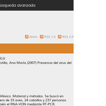
úsqueda avanzada
Atom
RSS 1.0
RSS 2.0
ico
stilla, Ana María
(2007)
Presencia del virus del
e México. Material y métodos. Se buscó en
suero de 33 aves, 24 caballos y 237 personas
también el RNA-VON mediante RT-PCR.