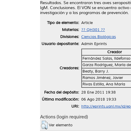
Resultados. Se encontraron tres aves seropositi
IgM. Conclusiones. El VON se encuentra activo
investigación y a los programas de prevención.
Tipo de elemento:
Article
Materias:
?? QH301 ??
Divisiones:
Ciencias Biológicas
Usuario depositante:
Admin Eprints
Creador
Fernández Salas, Ildefonso
Garza Rodríguez, María de
Creadores:
Beaty, Barry J.
Ramos Jiménez, Javier
Rivas Estilla, Ana María
Fecha del depósito:
28 Ene 2011 19:38
Última modificación:
06 Ago 2018 19:33
URI:
http://eprints.uanl.mx/id/e
Actions (login required)
Ver elemento