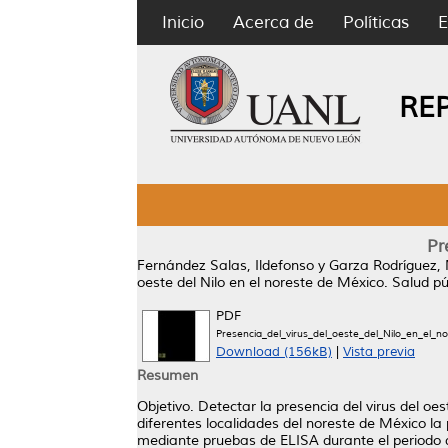
Inicio
Acerca de
Políticas
E
RE
Pr
Fernández Salas, Ildefonso
y
Garza Rodríguez,
oeste del Nilo en el noreste de México.
Salud pú
PDF
Presencia_del_virus_del_oeste_del_Nilo_en_el_n
Download (156kB)
|
Vista previa
Resumen
Objetivo. Detectar la presencia del virus del o
diferentes localidades del noreste de México la
mediante pruebas de ELISA durante el periodo 