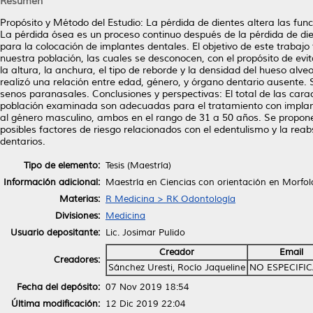
Resumen
Propósito y Método del Estudio: La pérdida de dientes altera las fun
La pérdida ósea es un proceso continuo después de la pérdida de dien
para la colocación de implantes dentales. El objetivo de este trabajo
nuestra población, las cuales se desconocen, con el propósito de evi
la altura, la anchura, el tipo de reborde y la densidad del hueso alv
realizó una relación entre edad, género, y órgano dentario ausente. 
senos paranasales. Conclusiones y perspectivas: El total de las carac
población examinada son adecuadas para el tratamiento con implant
al género masculino, ambos en el rango de 31 a 50 años. Se propone
posibles factores de riesgo relacionados con el edentulismo y la re
dentarios.
Tipo de elemento:
Tesis (Maestría)
Información adicional:
Maestría en Ciencias con orientación en Morfol
Materias:
R Medicina > RK Odontología
Divisiones:
Medicina
Usuario depositante:
Lic. Josimar Pulido
Creador
Email
Creadores:
Sánchez Uresti, Rocío Jaqueline
NO ESPECIFI
Fecha del depósito:
07 Nov 2019 18:54
Última modificación:
12 Dic 2019 22:04