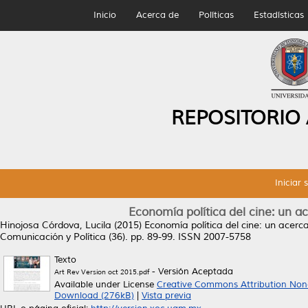
Inicio
Acerca de
Políticas
Estadísticas
REPOSITORIO
Iniciar 
Economía política del cine: un a
Hinojosa Córdova, Lucila
(2015)
Economía política del cine: un acerc
Comunicación y Política (36). pp. 89-99. ISSN 2007-5758
Texto
- Versión Aceptada
Art Rev Version oct 2015.pdf
Available under License
Creative Commons Attribution Non
Download (276kB)
|
Vista previa