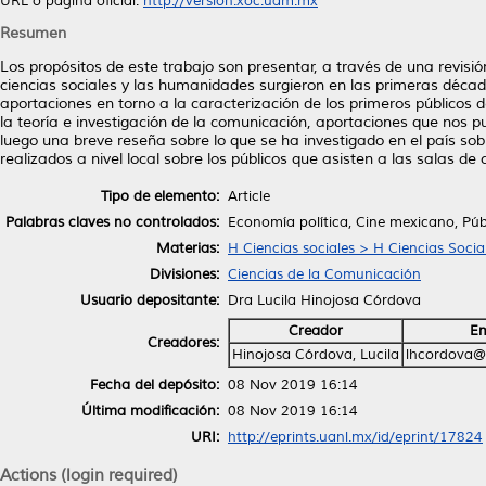
URL o página oficial:
http://version.xoc.uam.mx
Resumen
Los propósitos de este trabajo son presentar, a través de una revisió
ciencias sociales y las humanidades surgieron en las primeras década
aportaciones en torno a la caracterización de los primeros públicos d
la teoría e investigación de la comunicación, aportaciones que nos p
luego una breve reseña sobre lo que se ha investigado en el país sob
realizados a nivel local sobre los públicos que asisten a las salas d
Tipo de elemento:
Article
Palabras claves no controlados:
Economía política, Cine mexicano, Púb
Materias:
H Ciencias sociales > H Ciencias Socia
Divisiones:
Ciencias de la Comunicación
Usuario depositante:
Dra Lucila Hinojosa Córdova
Creador
Em
Creadores:
Hinojosa Córdova, Lucila
lhcordova@
Fecha del depósito:
08 Nov 2019 16:14
Última modificación:
08 Nov 2019 16:14
URI:
http://eprints.uanl.mx/id/eprint/17824
Actions (login required)