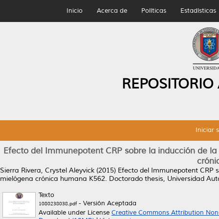
Inicio
Acerca de
Políticas
Estadísticas
REPOSITORIO
Iniciar 
Efecto del Immunepotent CRP sobre la inducción de la 
crón
Sierra Rivera, Crystel Aleyvick
(2015)
Efecto del Immunepotent CRP sob
mielógena crónica humana K562.
Doctorado thesis, Universidad Au
Texto
- Versión Aceptada
1080238038.pdf
Available under License
Creative Commons Attribution Non