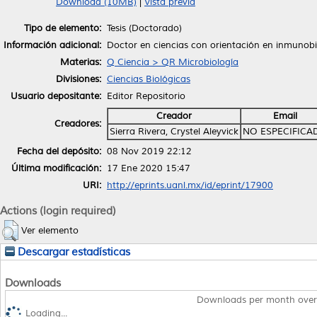
Download (10MB)
|
Vista previa
Tipo de elemento:
Tesis (Doctorado)
Información adicional:
Doctor en ciencias con orientación en inmunobi
Materias:
Q Ciencia > QR Microbiología
Divisiones:
Ciencias Biológicas
Usuario depositante:
Editor Repositorio
Creador
Email
Creadores:
Sierra Rivera, Crystel Aleyvick
NO ESPECIFICA
Fecha del depósito:
08 Nov 2019 22:12
Última modificación:
17 Ene 2020 15:47
URI:
http://eprints.uanl.mx/id/eprint/17900
Actions (login required)
Ver elemento
Descargar estadísticas
Downloads
Downloads per month over
Loading...