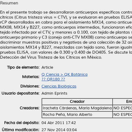
Resumen
En el presente trabajo se desarrollaron anticuerpos específicos contra
cítricos (Citrus tristeza virus = CTV), y se evaluaron en pruebas ELI
rCP desarrollados en cabra para el aislamiento MX14, como anticuerp
MX08, MX14 y B227, como anticuerpos intermedios, funcionaron efic
tejido infectado por el CTV, y menores a 0.100, con tejido de plan
anticuerpo primario y C3 (conejo anti-CTV MX08) como anticuerpo se
discriminar muestras positivas y negativas de una colección de 32 a
aislamientos MX14 y B227, mezcladas con tejido sano, fueron igualme
pruebas ELISA, con valores de 0.300 y 0.400 de DO405. Se discute l
Detección del Virus Tristeza de los Cítricos en México.
Tipo de elemento:
Article
Q Ciencia > QK Botánica
Materias:
?? QR180 ??
Divisiones:
Ciencias Biológicas
Usuario depositante:
Admin Eprints
Creador
Em
Creadores:
Iracheta Cárdenas, María Magdalena
NO ESPE
Rocha Peña, Mario Alberto
NO ESPE
Fecha del depósito:
04 Abr 2011 17:42
Última modificación:
27 Nov 2014 03:04