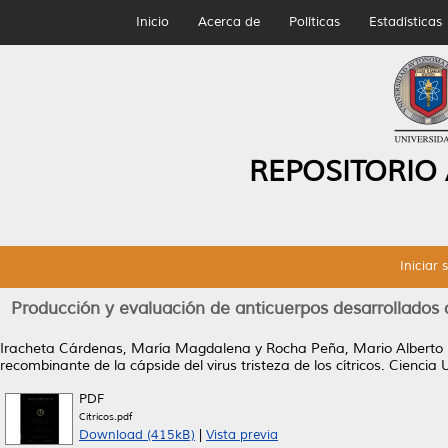
Inicio
Acerca de
Políticas
Estadísticas
REPOSITORIO
Iniciar 
Producción y evaluación de anticuerpos desarrollados c
Iracheta Cárdenas, María Magdalena
y
Rocha Peña, Mario Alberto
recombinante de la cápside del virus tristeza de los cítricos.
Ciencia 
PDF
Citricos.pdf
Download (415kB)
|
Vista previa