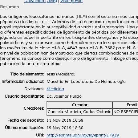
Download (2MB)
|
Vista previa
Resumen
Los antígenos leucocitarios humanos (HLA) son el sistema más compl
péptidos a los linfocitos T. Además de su reconocida importancia e
papel importante en la susceptibilidad a varias enfermedades. Una 
a diferentes especificidades de ligamiento de péptidos por diferentes
jugando un papel importante en los trasplantes de órganos y la sus
polimórficas y se expresan como heterodímeros en la superficie celu
las moléculas de la clase HLA-A, 4647 para HLA-B, 3382 para HL
a nivel de población han demostrado que ciertas combinaciones de a
fenómeno se conoce como desequilibrio de ligamiento (linkage disequil
población de una misma etnia.
Tipo de elemento:
Tesis (Maestría)
Información adicional:
Maestría En Laboratorio De Hematología
Divisiones:
Medicina
Usuario depositante:
Lic. Josimar Pulido
Creador
Email
Creadores:
Cancela Murrieta, Carlos Octavio
NO ESPECIF
Fecha del depósito:
11 Nov 2019 16:59
Última modificación:
19 Nov 2019 18:30
URI:
http://eprints.uanl.mx/id/eprint/17919