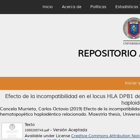
Inicio
Acerca de
Políticas
Estadísticas
REPOSITORIO
Iniciar 
Efecto de la incompatibilidad en el locus HLA DPB1 d
haploid
Cancela Murrieta, Carlos Octavio
(2019)
Efecto de la incompatibilid
hematopoyético haploidéntico relacionado.
Maestría thesis, Univer
Texto
- Versión Aceptada
1080288743.pdf
Available under License
Creative Commons Attribution Non