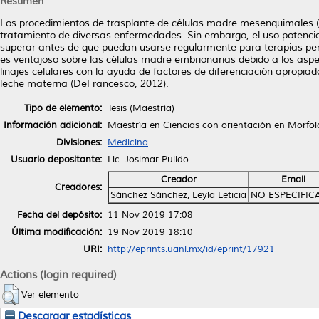
Resumen
Los procedimientos de trasplante de células madre mesenquimales (M
tratamiento de diversas enfermedades. Sin embargo, el uso potenci
superar antes de que puedan usarse regularmente para terapias pers
es ventajoso sobre las células madre embrionarias debido a los aspe
linajes celulares con la ayuda de factores de diferenciación apropiad
leche materna (DeFrancesco, 2012).
Tipo de elemento:
Tesis (Maestría)
Información adicional:
Maestría en Ciencias con orientación en Morfol
Divisiones:
Medicina
Usuario depositante:
Lic. Josimar Pulido
Creador
Email
Creadores:
Sánchez Sánchez, Leyla Leticia
NO ESPECIFIC
Fecha del depósito:
11 Nov 2019 17:08
Última modificación:
19 Nov 2019 18:10
URI:
http://eprints.uanl.mx/id/eprint/17921
Actions (login required)
Ver elemento
Descargar estadísticas