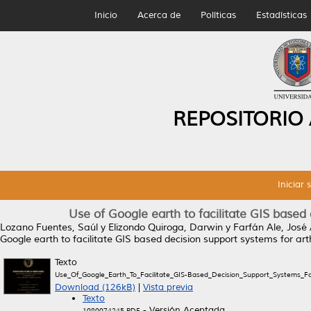
Inicio
Acerca de
Políticas
Estadísticas
REPOSITORIO
Iniciar 
Use of Google earth to facilitate GIS based
Lozano Fuentes, Saúl
y
Elizondo Quiroga, Darwin
y
Farfán Ale, José 
Google earth to facilitate GIS based decision support systems for ar
Texto
Use_Of_Google_Earth_To_Facilitate_GIS-Based_Decision_Support_Systems_F
Download (126kB)
|
Vista previa
Texto
- Versión Aceptada
1080074245.PDF