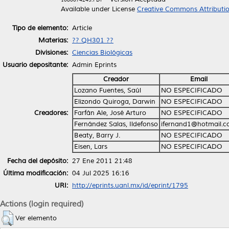
Available under License
Creative Commons Attributi
Tipo de elemento:
Article
Materias:
?? QH301 ??
Divisiones:
Ciencias Biológicas
Usuario depositante:
Admin Eprints
Creador
Email
Lozano Fuentes, Saúl
NO ESPECIFICADO
Elizondo Quiroga, Darwin
NO ESPECIFICADO
Creadores:
Farfán Ale, José Arturo
NO ESPECIFICADO
Fernández Salas, Ildefonso
ifernand1@hotmail.
Beaty, Barry J.
NO ESPECIFICADO
Eisen, Lars
NO ESPECIFICADO
Fecha del depósito:
27 Ene 2011 21:48
Última modificación:
04 Jul 2025 16:16
URI:
http://eprints.uanl.mx/id/eprint/1795
Actions (login required)
Ver elemento