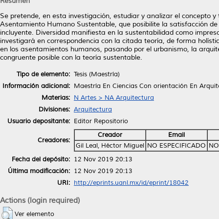
Resumen
Se pretende, en esta investigación, estudiar y analizar el concepto 
Asentamiento Humano Sustentable, que posibilite la satisfacción de 
incluyente. Diversidad manifiesta en la sustentabilidad como impresc
investigará en correspondencia con la citada teoría, de forma holístic
en los asentamientos humanos, pasando por el urbanismo, la arquite
congruente posible con la teoría sustentable.
Tipo de elemento:
Tesis (Maestría)
Información adicional:
Maestría En Ciencias Con orientación En Arqui
Materias:
N Artes > NA Arquitectura
Divisiones:
Arquitectura
Usuario depositante:
Editor Repositorio
Creador
Email
Creadores:
Gil Leal, Héctor Miguel
NO ESPECIFICADO
NO
Fecha del depósito:
12 Nov 2019 20:13
Última modificación:
12 Nov 2019 20:13
URI:
http://eprints.uanl.mx/id/eprint/18042
Actions (login required)
Ver elemento