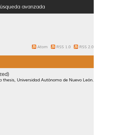
úsqueda avanzada
Atom
RSS 1.0
RSS 2.0
zed)
 thesis, Universidad Autónoma de Nuevo León.