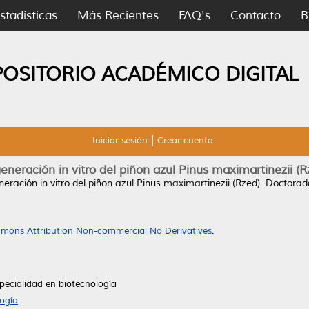
stadísticas
Más Recientes
FAQ's
Contacto
B
POSITORIO ACADÉMICO DIGITAL
Iniciar sesión
Crear cuenta
eneración in vitro del piñon azul Pinus maximartinezii (R
eración in vitro del piñon azul Pinus maximartinezii (Rzed).
Doctorado
mons Attribution Non-commercial No Derivatives
.
pecialidad en biotecnología
ogía