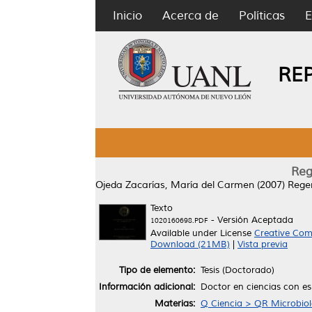
Inicio
Acerca de
Políticas
E
RE
Reg
Ojeda Zacarías, María del Carmen
(2007)
Regen
Texto
- Versión Aceptada
1020160698.PDF
Available under License
Creative Com
Download (21MB)
|
Vista previa
Tipo de elemento:
Tesis (Doctorado)
Información adicional:
Doctor en ciencias con es
Materias:
Q Ciencia > QR Microbiol