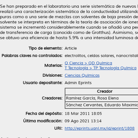
Se han preparado en el laboratorio una serie sistemática de nuevos l
realizó una caracterización sistemática de la conductividad utiliza
puras como a una serie de mezclas con solventes de baja presión de
solvente se interpreta en términos de la teoría de asociación de io
sistema se incrementó considerablemente cuando se añadió una pe
de transferencia de carga (conocido como de Grotthus). Asimismo, se
se obtuvo una eficiencia de hasta 5.9% a una intensidad luminosa de
Tipo de elemento:
Article
Palabras claves no controlados:
electrolitos, celdas solares, nanocristal
Q Ciencia > QD Química
Materias:
T Tecnología > TP Tecnología Química
Divisiones:
Ciencias Químicas
Usuario depositante:
Admin Eprints
Creador
Creadores:
Ramírez García, Rosa Elena
Sánchez Cervantes, Eduardo Maximi
Fecha del depósito:
18 Mar 2011 18:05
Última modificación:
09 Ago 2021 13:14
URI:
http://eprints.uanl.mx/id/eprint/1808