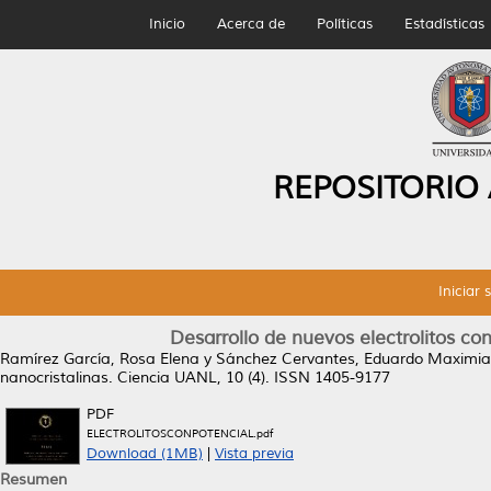
Inicio
Acerca de
Políticas
Estadísticas
REPOSITORIO
Iniciar 
Desarrollo de nuevos electrolitos con
Ramírez García, Rosa Elena
y
Sánchez Cervantes, Eduardo Maximi
nanocristalinas.
Ciencia UANL, 10 (4). ISSN 1405-9177
PDF
ELECTROLITOSCONPOTENCIAL.pdf
Download (1MB)
|
Vista previa
Resumen