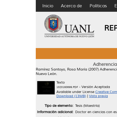
Inicio
Acerca de
Políticas
E
RE
Adherencia 
Ramírez Santoyo, Rosa María
(2007)
Adherencia
Nuevo León.
Texto
- Versión Aceptada
1020160699.PDF
Available under License
Creative Com
Download (13MB)
|
Vista previa
Tipo de elemento:
Tesis (Maestría)
Información adicional:
Doctor en ciencias con es