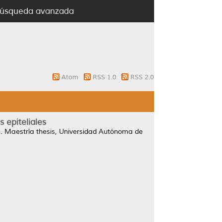
úsqueda avanzada
Atom
RSS 1.0
RSS 2.0
 epiteliales
.
Maestría thesis, Universidad Autónoma de