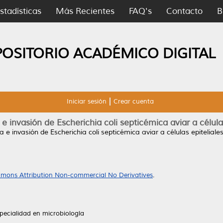
stadísticas
Más Recientes
FAQ's
Contacto
B
POSITORIO ACADÉMICO DIGITAL
Iniciar sesión
Crear cuenta
e invasión de Escherichia coli septicémica aviar a células
 e invasión de Escherichia coli septicémica aviar a células epiteliales
mons Attribution Non-commercial No Derivatives
.
pecialidad en microbiología