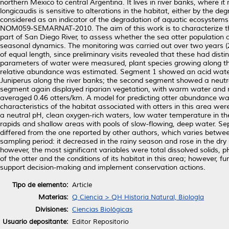
northern Mexico to central Argentina. It lives in river banks, where it r
longicaudis is sensitive to alterations in the habitat, either by the d
considered as an indicator of the degradation of aquatic ecosystems. 
NOM059-SEMARNAT-2010. The aim of this work is to characterize the
part of San Diego River, to assess whether the sea otter population a
seasonal dynamics. The monitoring was carried out over two years (
of equal length, since preliminary visits revealed that these had dist
parameters of water were measured, plant species growing along the 
relative abundance was estimated. Segment 1 showed an acid water
Juniperus along the river banks; the second segment showed a neutra
segment again displayed riparian vegetation, with warm water and n
averaged 0.46 otters/km. A model for predicting otter abundance was 
characteristics of the habitat associated with otters in this area wer
a neutral pH, clean oxygen-rich waters, low water temperature in the 
rapids and shallow areas with pools of slow-flowing, deep water. Sep
differed from the one reported by other authors, which varies betwee
sampling period: it decreased in the rainy season and rose in the d
however, the most significant variables were total dissolved solids, 
of the otter and the conditions of its habitat in this area; however, 
support decision-making and implement conservation actions.
Tipo de elemento:
Article
Materias:
Q Ciencia > QH Historia Natural, Biología
Divisiones:
Ciencias Biológicas
Usuario depositante:
Editor Repositorio