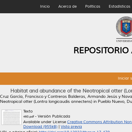
Inicio
Acerca de
Políticas
Estadísticas
REPOSITORIO
Iniciar 
Habitat and abundance of the Neotropical otter (L
Cruz García, Francisco
y
Contreras Balderas, Armando Jesús
y
Nava 
Neotropical otter (Lontra longicaudis annectens) in Pueblo Nuevo, D
Texto
- Versión Publicada
460.pdf
Available under License
Creative Commons Attribution Non
Download (955kB)
|
Vista previa