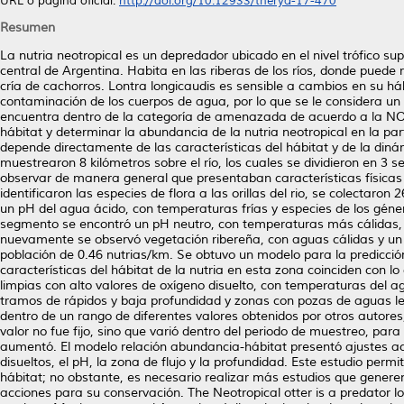
URL o página oficial:
http://doi.org/10.12933/therya-17-470
Resumen
La nutria neotropical es un depredador ubicado en el nivel trófico su
central de Argentina. Habita en las riberas de los ríos, donde puede r
cría de cachorros. Lontra longicaudis es sensible a cambios en su há
contaminación de los cuerpos de agua, por lo que se le considera un
encuentra dentro de la categoría de amenazada de acuerdo a la NOM
hábitat y determinar la abundancia de la nutria neotropical en la par
depende directamente de las características del hábitat y de la diná
muestrearon 8 kilómetros sobre el río, los cuales se dividieron en 3
observar de manera general que presentaban características físicas 
identificaron las especies de flora a las orillas del rio, se colectaro
un pH del agua ácido, con temperaturas frías y especies de los géner
segmento se encontró un pH neutro, con temperaturas más cálidas, 
nuevamente se observó vegetación ribereña, con aguas cálidas y un
población de 0.46 nutrias/km. Se obtuvo un modelo para la predicció
características del hábitat de la nutria en esta zona coinciden con l
limpias con alto valores de oxígeno disuelto, con temperaturas del 
tramos de rápidos y baja profundidad y zonas con pozas de aguas len
dentro de un rango de diferentes valores obtenidos por otros autores,
valor no fue fijo, sino que varió dentro del periodo de muestreo, pa
aumentó. El modelo relación abundancia-hábitat presentó ajustes acep
disueltos, el pH, la zona de flujo y la profundidad. Este estudio permi
hábitat; no obstante, es necesario realizar más estudios que gener
acciones para su conservación. The Neotropical otter is a predator loc