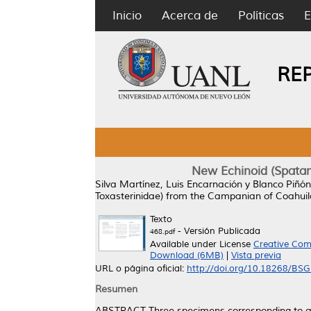
Inicio
Acerca de
Políticas
E
RE
New Echinoid (Spatan
Silva Martínez, Luis Encarnación
y
Blanco Piñón
Toxasterinidae) from the Campanian of Coahuil
Texto
- Versión Publicada
468.pdf
Available under License
Creative Com
Download (6MB)
|
Vista previa
URL o página oficial:
http://doi.org/10.18268/B
Resumen
ABSTRACT Three specimens corresponding to a 