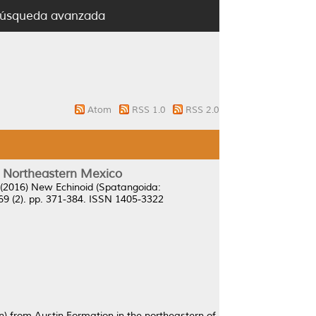
úsqueda avanzada
Atom
RSS 1.0
RSS 2.0
, Northeastern Mexico
(2016)
New Echinoid (Spatangoida:
69 (2). pp. 371-384. ISSN 1405-3322
from Austin Formation in the northeastern of