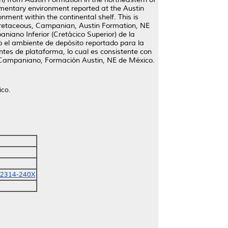
imentary environment reported at the Austin
nment within the continental shelf. This is
 Cretaceous, Campanian, Austin Formation, NE
iano Inferior (Cretácico Superior) de la
o el ambiente de depósito reportado para la
tes de plataforma, lo cual es consistente con
r, Campaniano, Formación Austin, NE de México.
ico.
-2314-240X