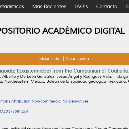
stadísticas
Más Recientes
FAQ's
Contacto
B
POSITORIO ACADÉMICO DIGITAL
Iniciar sesión
Crear cuenta
goida: Toxasterinidae) from the Campanian of Coahuila
, Alberto
y
De León González, Jesús Ángel
y
Rodríguez Vela, Hidalgo
a, Northeastern Mexico.
Boletín de la sociedad geológica mexicana, 
mons Attribution Non-commercial No Derivatives
.
SGM2017v69n2a4
new echinoid species from the Upper Cretaceous (Lower Campanian) 