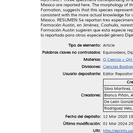
Mexico are reported here. The morphology of th
Formation, suggests that this species represents
consistent with the more actual knowledge for 
Mexico. RESUMEN Se reportan tres especímenes 
Formación Austin, en Jiménez, Coahuila, norest
Formación Austin sugieren que esta especie rep
lo reportado para otras especiesdel género Dip
Tipo de elemento:
Article
Palabras claves no controlados:
Equinoideos, Di
Materias:
Q Ciencia > QH H
Divisiones:
Ciencias Biológi
Usuario depositante:
Editor Repositor
Cre
Silva Martínez,
Creadores:
Blanco Piñón, A
De León Gonzál
Rodríguez Vela,
Fecha del depósito:
12 Mar 2020 18
Última modificación:
01 Mar 2024 20
URI:
http://eprints.u