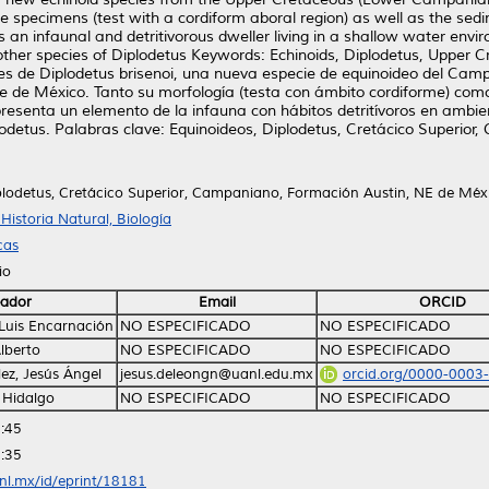
e specimens (test with a cordiform aboral region) as well as the sed
 an infaunal and detritivorous dweller living in a shallow water enviro
other species of Diplodetus Keywords: Echinoids, Diplodetus, Upper
de Diplodetus brisenoi, una nueva especie de equinoideo del Campan
e de México. Tanto su morfología (testa con ámbito cordiforme) com
resenta un elemento de la infauna con hábitos detritívoros en ambien
lodetus. Palabras clave: Equinoideos, Diplodetus, Cretácico Superio
plodetus, Cretácico Superior, Campaniano, Formación Austin, NE de Méx
istoria Natural, Biología
cas
io
ador
Email
ORCID
 Luis Encarnación
NO ESPECIFICADO
NO ESPECIFICADO
lberto
NO ESPECIFICADO
NO ESPECIFICADO
ez, Jesús Ángel
jesus.deleongn@uanl.edu.mx
orcid.org/0000-0003
 Hidalgo
NO ESPECIFICADO
NO ESPECIFICADO
:45
:35
anl.mx/id/eprint/18181