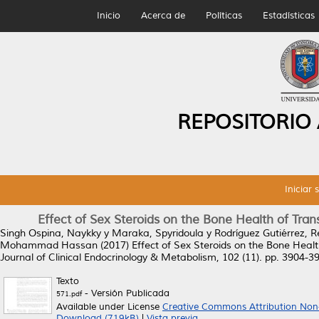
Inicio
Acerca de
Políticas
Estadísticas
REPOSITORIO
Iniciar 
Effect of Sex Steroids on the Bone Health of Tra
Singh Ospina, Naykky
y
Maraka, Spyridoula
y
Rodríguez Gutiérrez, 
Mohammad Hassan
(2017)
Effect of Sex Steroids on the Bone Heal
Journal of Clinical Endocrinology & Metabolism, 102 (11). pp. 3904-
Texto
- Versión Publicada
571.pdf
Available under License
Creative Commons Attribution Non
Download (719kB)
|
Vista previa