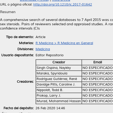
URL o página oficial:
http://doi.org/10.1210/jc.2017-01642
Resumen
A comprehensive search of several databases to 7 April 2015 was con
sex steroids. Pairs of reviewers selected and appraised studies. A
confidence intervals (CIs
Tipo de elemento:
Article
Materias:
R Medicina > R Medicina en General
Divisiones:
Medicina
Usuario depositante:
Editor Repositorio
Creador
Email
Singh Ospina, Naykky
NO ESPECIFICADO
Maraka, Spyridoula
NO ESPECIFICADO
Rodríguez Gutiérrez, René
NO ESPECIFICADO
Creadores:
Davidge Pitts, Caroline J.
NO ESPECIFICADO
Nippoldt, Todd B.
NO ESPECIFICADO
Prokop, Larry J.
NO ESPECIFICADO
Murad, Mohammad Hassan
NO ESPECIFICADO
Fecha del depósito:
26 Feb 2020 14:46