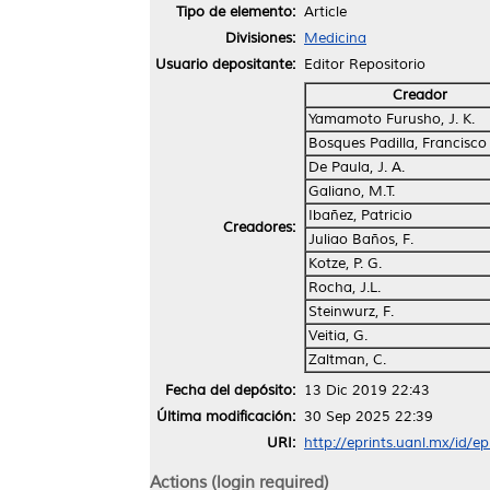
Tipo de elemento:
Article
Divisiones:
Medicina
Usuario depositante:
Editor Repositorio
Creador
Yamamoto Furusho, J. K.
Bosques Padilla, Francisco
De Paula, J. A.
Galiano, M.T.
Ibañez, Patricio
Creadores:
Juliao Baños, F.
Kotze, P. G.
Rocha, J.L.
Steinwurz, F.
Veitia, G.
Zaltman, C.
Fecha del depósito:
13 Dic 2019 22:43
Última modificación:
30 Sep 2025 22:39
URI:
http://eprints.uanl.mx/id/e
Actions (login required)