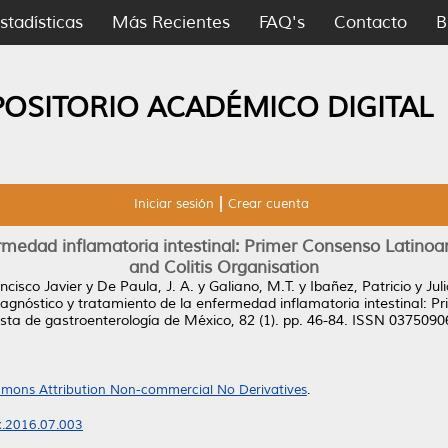
stadísticas
Más Recientes
FAQ's
Contacto
B
POSITORIO ACADÉMICO DIGITAL
Iniciar sesión
Crear cuenta
ermedad inflamatoria intestinal: Primer Consenso Latino
and Colitis Organisation
ncisco Javier
y
De Paula, J. A.
y
Galiano, M.T.
y
Ibañez, Patricio
y
Jul
agnóstico y tratamiento de la enfermedad inflamatoria intestinal: 
sta de gastroenterología de México, 82 (1). pp. 46-84. ISSN 0375090
mons Attribution Non-commercial No Derivatives
.
x.2016.07.003