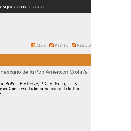
úsqueda avanzada
Atom
RSS 1.0
RSS 2.0
americano de la Pan American Crohn's
iao Baños, F.
y
Kotze, P. G.
y
Rocha, J.L.
y
Primer Consenso Latinoamericano de la Pan
6