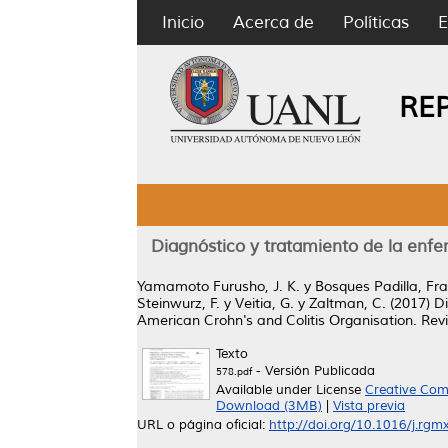
Inicio
Acerca de
Políticas
E
RE
Diagnóstico y tratamiento de la enf
Yamamoto Furusho, J. K.
y
Bosques Padilla, Fra
Steinwurz, F.
y
Veitia, G.
y
Zaltman, C.
(2017)
Di
American Crohn's and Colitis Organisation.
Revi
Texto
- Versión Publicada
578.pdf
Available under License
Creative Com
Download (3MB)
|
Vista previa
URL o página oficial:
http://doi.org/10.1016/j.rgm