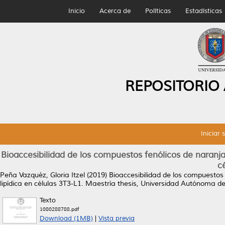
Inicio
Acerca de
Políticas
Estadísticas
REPOSITORIO
Iniciar 
Bioaccesibilidad de los compuestos fenólicos de naranja 
c
Peña Vazquéz, Gloria Itzel
(2019)
Bioaccesibilidad de los compuestos 
lipídica en células 3T3-L1.
Maestría thesis, Universidad Autónoma d
Texto
1080288788.pdf
Download (1MB)
|
Vista previa