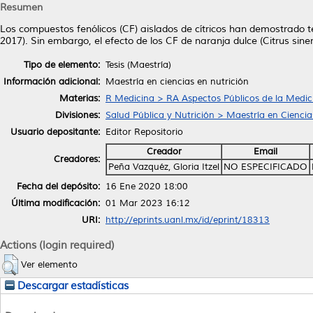
Resumen
Los compuestos fenólicos (CF) aislados de cítricos han demostrado te
2017). Sin embargo, el efecto de los CF de naranja dulce (Citrus sine
Tipo de elemento:
Tesis (Maestría)
Información adicional:
Maestría en ciencias en nutrición
Materias:
R Medicina > RA Aspectos Públicos de la Medic
Divisiones:
Salud Pública y Nutrición > Maestría en Ciencia
Usuario depositante:
Editor Repositorio
Creador
Email
Creadores:
Peña Vazquéz, Gloria Itzel
NO ESPECIFICADO
Fecha del depósito:
16 Ene 2020 18:00
Última modificación:
01 Mar 2023 16:12
URI:
http://eprints.uanl.mx/id/eprint/18313
Actions (login required)
Ver elemento
Descargar estadísticas