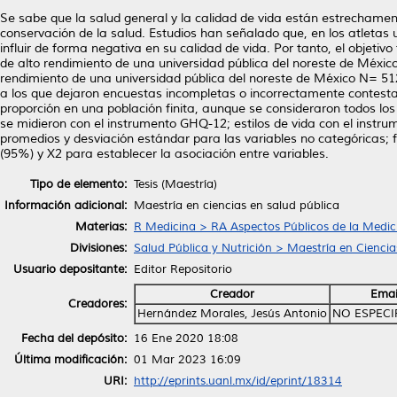
Se sabe que la salud general y la calidad de vida están estrechamen
conservación de la salud. Estudios han señalado que, en los atletas u
influir de forma negativa en su calidad de vida. Por tanto, el objetivo 
de alto rendimiento de una universidad pública del noreste de México.
rendimiento de una universidad pública del noreste de México N= 512
a los que dejaron encuestas incompletas o incorrectamente contest
proporción en una población finita, aunque se consideraron todos los
se midieron con el instrumento GHQ-12; estilos de vida con el instrum
promedios y desviación estándar para las variables no categóricas; f
(95%) y X2 para establecer la asociación entre variables.
Tipo de elemento:
Tesis (Maestría)
Información adicional:
Maestría en ciencias en salud pública
Materias:
R Medicina > RA Aspectos Públicos de la Medic
Divisiones:
Salud Pública y Nutrición > Maestría en Ciencia
Usuario depositante:
Editor Repositorio
Creador
Emai
Creadores:
Hernández Morales, Jesús Antonio
NO ESPECI
Fecha del depósito:
16 Ene 2020 18:08
Última modificación:
01 Mar 2023 16:09
URI:
http://eprints.uanl.mx/id/eprint/18314