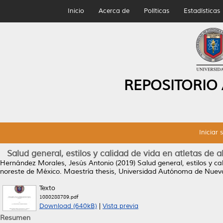
Inicio
Acerca de
Políticas
Estadísticas
REPOSITORIO
Iniciar 
Salud general, estilos y calidad de vida en atletas de
Hernández Morales, Jesús Antonio
(2019)
Salud general, estilos y c
noreste de México.
Maestría thesis, Universidad Autónoma de Nuev
Texto
1080288789.pdf
Download (640kB)
|
Vista previa
Resumen