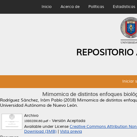
Inicio
Acerca de
Políticas
Estadísticas
REPOSITORIO
Iniciar 
Mirnomica de distintos enfoques bioló
Rodríguez Sánchez, Irám Pablo
(2018)
Mirnomica de distintos enfoqu
Universidad Autónoma de Nuevo León.
Archivo
- Versión Aceptada
1080289160.pdf
Available under License
Creative Commons Attribution Non
Download (3MB)
|
Vista previa