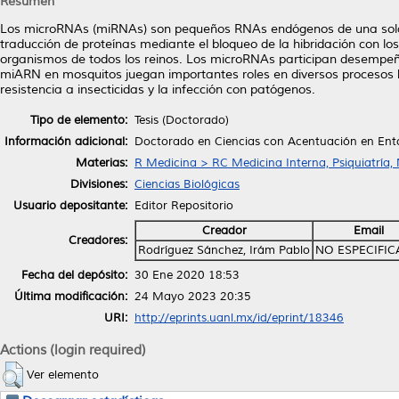
Resumen
Los microRNAs (miRNAs) son pequeños RNAs endógenos de una sola he
traducción de proteínas mediante el bloqueo de la hibridación con los
organismos de todos los reinos. Los microRNAs participan desempeñ
miARN en mosquitos juegan importantes roles en diversos procesos bio
resistencia a insecticidas y la infección con patógenos.
Tipo de elemento:
Tesis (Doctorado)
Información adicional:
Doctorado en Ciencias con Acentuación en En
Materias:
R Medicina > RC Medicina Interna, Psiquiatría,
Divisiones:
Ciencias Biológicas
Usuario depositante:
Editor Repositorio
Creador
Email
Creadores:
Rodríguez Sánchez, Irám Pablo
NO ESPECIFI
Fecha del depósito:
30 Ene 2020 18:53
Última modificación:
24 Mayo 2023 20:35
URI:
http://eprints.uanl.mx/id/eprint/18346
Actions (login required)
Ver elemento