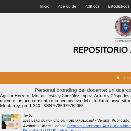
Inicio
Acerca de
Políticas
Estadísticas
REPOSITORIO
Iniciar 
Personal branding del docente: un acercam
Aguilar Herrera, Ma. de Jesús
y
González López, Arturo
y
Céspedes d
docente: un acercamiento a la perspectiva del estudiante universitar
Monterrey, pp. 1-340. ISBN 9786079762063
Texto
- Versión Publicada
2018-LIBRO COMUNICACION Y DESARROLLO.pdf
Available under License
Creative Commons Attribution Non
Download (15MB)
|
Vista previa