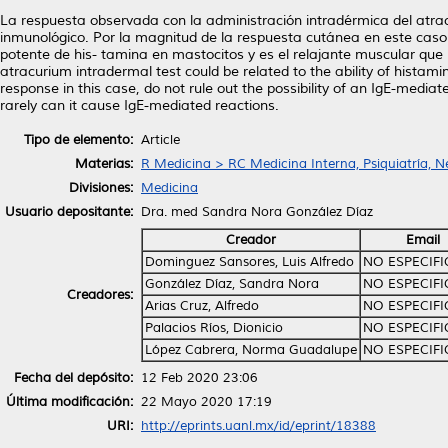
La respuesta observada con la administración intradérmica del atra
inmunológico. Por la magnitud de la respuesta cutánea en este caso
potente de his- tamina en mastocitos y es el relajante muscular q
atracurium intradermal test could be related to the ability of hist
response in this case, do not rule out the possibility of an IgE-medi
rarely can it cause IgE-mediated reactions.
Tipo de elemento:
Article
Materias:
R Medicina > RC Medicina Interna, Psiquiatría, N
Divisiones:
Medicina
Usuario depositante:
Dra. med Sandra Nora González Díaz
Creador
Email
Dominguez Sansores, Luis Alfredo
NO ESPECIF
González Díaz, Sandra Nora
NO ESPECIF
Creadores:
Arias Cruz, Alfredo
NO ESPECIF
Palacios Ríos, Dionicio
NO ESPECIF
López Cabrera, Norma Guadalupe
NO ESPECIF
Fecha del depósito:
12 Feb 2020 23:06
Última modificación:
22 Mayo 2020 17:19
URI:
http://eprints.uanl.mx/id/eprint/18388