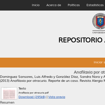
Inicio
Acerca de
Políticas
Estadísticas
REPOSITORIO
Iniciar 
Anafilaxia por a
Dominguez Sansores, Luis Alfredo
y
González Díaz, Sandra Nora
y
A
(2013)
Anafilaxia por atracurio. Reporte de un caso.
Revista Alergia 
Texto
Anafilaxia por atracurio.pdf
Download (295kB)
|
Vista previa
Resumen