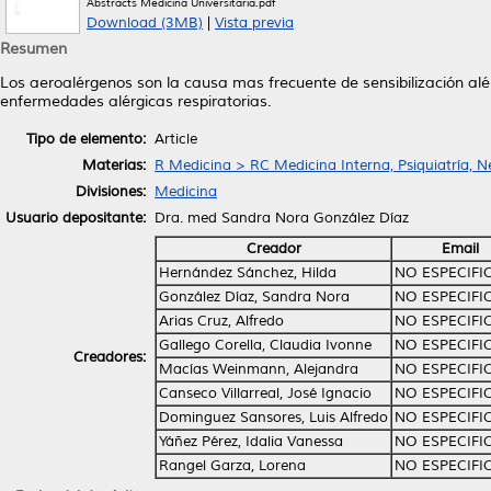
Abstracts Medicina Universitaria.pdf
Download (3MB)
|
Vista previa
Resumen
Los aeroalérgenos son la causa mas frecuente de sensibilización alé
enfermedades alérgicas respiratorias.
Tipo de elemento:
Article
Materias:
R Medicina > RC Medicina Interna, Psiquiatría, N
Divisiones:
Medicina
Usuario depositante:
Dra. med Sandra Nora González Díaz
Creador
Email
Hernández Sánchez, Hilda
NO ESPECIFI
González Díaz, Sandra Nora
NO ESPECIFI
Arias Cruz, Alfredo
NO ESPECIFI
Gallego Corella, Claudia Ivonne
NO ESPECIFI
Creadores:
Macías Weinmann, Alejandra
NO ESPECIFI
Canseco Villarreal, José Ignacio
NO ESPECIFI
Dominguez Sansores, Luis Alfredo
NO ESPECIFI
Yáñez Pérez, Idalia Vanessa
NO ESPECIFI
Rangel Garza, Lorena
NO ESPECIFI