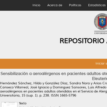
Inicio
Acerca de
Políticas
Estadísticas
REPOSITORIO
Iniciar 
Sensibilización a aeroalérgenos en pacientes adultos aten
Eleuter
Hernández Sánchez, Hilda
y
González Díaz, Sandra Nora
y
Arias Cr
Canseco Villarreal, José Ignacio
y
Dominguez Sansores, Luis Alfredo
aeroalérgenos en pacientes adultos atendidos en el Servicio de Alergi
Universitaria, 15 (sup. 1). p. 238. ISSN 1665-5796
Texto