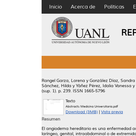
Inicio
Acerca de
Políticas
E
RE
Rangel Garza, Lorena
y
González Díaz, Sandra
Sánchez, Hilda
y
Yáñez Pérez, Idalia Vanessa
y
(sup. 1). p. 239. ISSN 1665-5796
Texto
Abstracts Medicina Universitaria.pdf
Download (3MB)
|
Vista previa
Resumen
El angiodema hereditario es una enfermedad au
laríngeo, genital, intraabdominal o de extremid