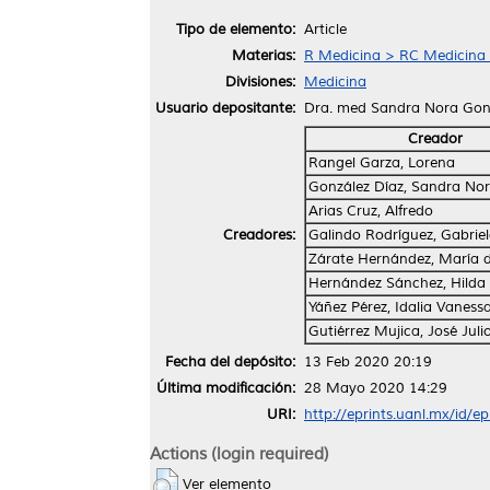
Tipo de elemento:
Article
Materias:
R Medicina > RC Medicina I
Divisiones:
Medicina
Usuario depositante:
Dra. med Sandra Nora Gon
Creador
Rangel Garza, Lorena
González Díaz, Sandra No
Arias Cruz, Alfredo
Creadores:
Galindo Rodríguez, Gabrie
Zárate Hernández, María 
Hernández Sánchez, Hilda
Yáñez Pérez, Idalia Vaness
Gutiérrez Mujica, José Juli
Fecha del depósito:
13 Feb 2020 20:19
Última modificación:
28 Mayo 2020 14:29
URI:
http://eprints.uanl.mx/id/e
Actions (login required)
Ver elemento