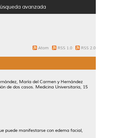
úsqueda avanzada
Atom
RSS 1.0
RSS 2.0
rnández, María del Carmen
y
Hernández
ión de dos casos.
Medicina Universitaria, 15
que puede manifestarse con edema facial,