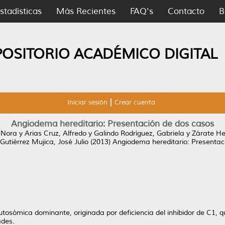
stadísticas
Más Recientes
FAQ's
Contacto
B
POSITORIO ACADÉMICO DIGITAL
Iniciar sesión
Crear cuenta
Angiodema hereditario: Presentación de dos casos
 Nora
y
Arias Cruz, Alfredo
y
Galindo Rodríguez, Gabriela
y
Zárate He
Gutiérrez Mujica, José Julio
(2013)
Angiodema hereditario: Presentac
tosómica dominante, originada por deficiencia del inhibidor de C1, 
ades.