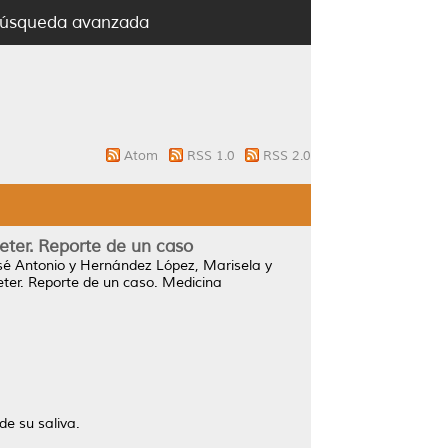
úsqueda avanzada
Atom
RSS 1.0
RSS 2.0
eter. Reporte de un caso
sé Antonio
y
Hernández López, Marisela
y
ter. Reporte de un caso.
Medicina
de su saliva.