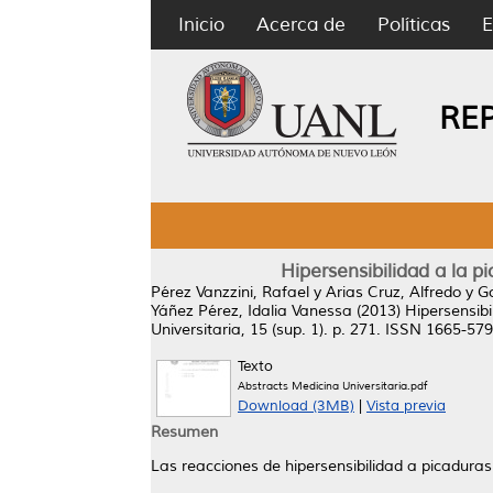
Inicio
Acerca de
Políticas
E
RE
Hipersensibilidad a la 
Pérez Vanzzini, Rafael
y
Arias Cruz, Alfredo
y
G
Yáñez Pérez, Idalia Vanessa
(2013)
Hipersensib
Universitaria, 15 (sup. 1). p. 271. ISSN 1665-57
Texto
Abstracts Medicina Universitaria.pdf
Download (3MB)
|
Vista previa
Resumen
Las reacciones de hipersensibilidad a picadura