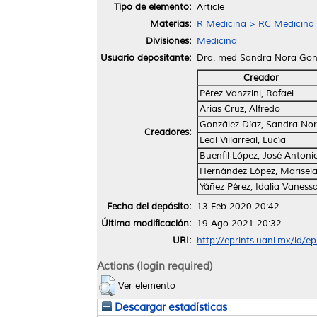
Tipo de elemento:
Article
Materias:
R Medicina > RC Medicina I
Divisiones:
Medicina
Usuario depositante:
Dra. med Sandra Nora Gon
Creador
Pérez Vanzzini, Rafael
Arias Cruz, Alfredo
González Díaz, Sandra No
Creadores:
Leal Villarreal, Lucía
Buenfil López, José Antoni
Hernández López, Marisel
Yáñez Pérez, Idalia Vaness
Fecha del depósito:
13 Feb 2020 20:42
Última modificación:
19 Ago 2021 20:32
URI:
http://eprints.uanl.mx/id/e
Actions (login required)
Ver elemento
Descargar estadísticas