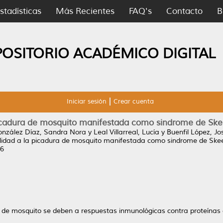
stadísticas
Más Recientes
FAQ's
Contacto
B
POSITORIO ACADÉMICO DIGITAL
Iniciar sesión
Crear cuenta
picadura de mosquito manifestada como sindrome de Ske
onzález Díaz, Sandra Nora
y
Leal Villarreal, Lucía
y
Buenfil López, Jo
ilidad a la picadura de mosquito manifestada como sindrome de Skee
96
s de mosquito se deben a respuestas inmunológicas contra proteínas 