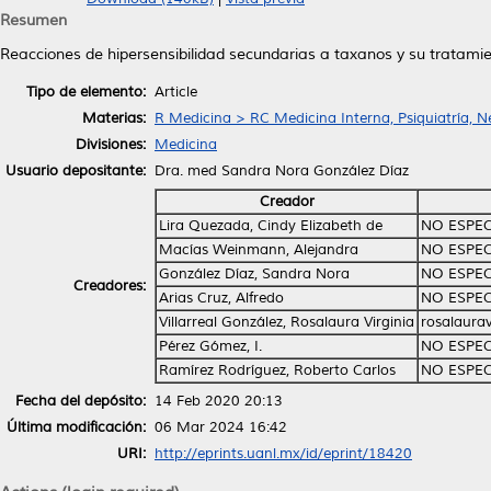
Resumen
Reacciones de hipersensibilidad secundarias a taxanos y su tratamie
Tipo de elemento:
Article
Materias:
R Medicina > RC Medicina Interna, Psiquiatría, N
Divisiones:
Medicina
Usuario depositante:
Dra. med Sandra Nora González Díaz
Creador
Lira Quezada, Cindy Elizabeth de
NO ESPEC
Macías Weinmann, Alejandra
NO ESPEC
González Díaz, Sandra Nora
NO ESPEC
Creadores:
Arias Cruz, Alfredo
NO ESPEC
Villarreal González, Rosalaura Virginia
rosalaura
Pérez Gómez, I.
NO ESPEC
Ramírez Rodríguez, Roberto Carlos
NO ESPEC
Fecha del depósito:
14 Feb 2020 20:13
Última modificación:
06 Mar 2024 16:42
URI:
http://eprints.uanl.mx/id/eprint/18420