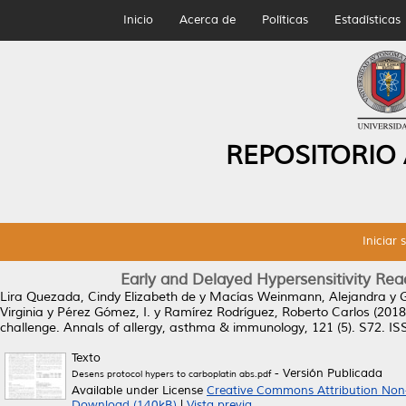
Inicio
Acerca de
Políticas
Estadísticas
REPOSITORIO
Iniciar 
Early and Delayed Hypersensitivity Reac
Lira Quezada, Cindy Elizabeth de
y
Macías Weinmann, Alejandra
y
Virginia
y
Pérez Gómez, I.
y
Ramírez Rodríguez, Roberto Carlos
(2018
challenge.
Annals of allergy, asthma & immunology, 121 (5). S72. I
Texto
- Versión Publicada
Desens protocol hypers to carboplatin abs.pdf
Available under License
Creative Commons Attribution Non
Download (140kB)
|
Vista previa