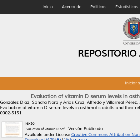
Inicio
Acerca de
Políticas
Estadísticas
REPOSITORIO
Iniciar 
Evaluation of vitamin D serum levels in asth
González Díaz, Sandra Nora
y
Arias Cruz, Alfredo
y
Villarreal Pérez,
Evaluation of vitamin D serum levels in asthmatic adults and their re
0002-5151
Texto
- Versión Publicada
Evaluation of vitamin D.pdf
Available under License
Creative Commons Attribution Non
Download (409kB)
|
Vista previa