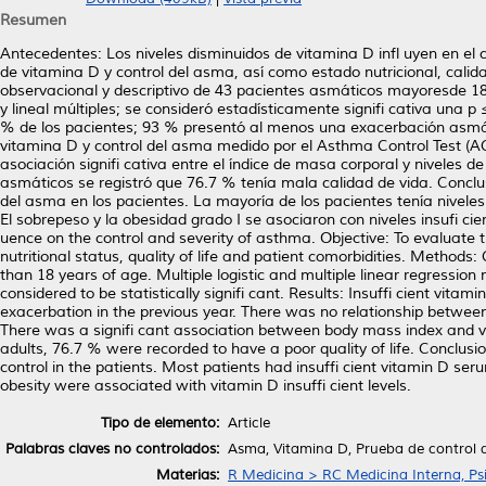
Resumen
Antecedentes: Los niveles disminuidos de vitamina D infl uyen en el c
de vitamina D y control del asma, así como estado nutricional, calid
observacional y descriptivo de 43 pacientes asmáticos mayoresde 18 a
y lineal múltiples; se consideró estadísticamente signifi cativa una p
% de los pacientes; 93 % presentó al menos una exacerbación asmátic
vitamina D y control del asma medido por el Asthma Control Test (AC
asociación signifi cativa entre el índice de masa corporal y niveles d
asmáticos se registró que 76.7 % tenía mala calidad de vida. Conclusi
del asma en los pacientes. La mayoría de los pacientes tenía niveles
El sobrepeso y la obesidad grado I se asociaron con niveles insufi 
uence on the control and severity of asthma. Objective: To evaluate 
nutritional status, quality of life and patient comorbidities. Methods:
than 18 years of age. Multiple logistic and multiple linear regressio
considered to be statistically signifi cant. Results: Insuffi cient vi
exacerbation in the previous year. There was no relationship betw
There was a signifi cant association between body mass index and vita
adults, 76.7 % were recorded to have a poor quality of life. Conclu
control in the patients. Most patients had insuffi cient vitamin D ser
obesity were associated with vitamin D insuffi cient levels.
Tipo de elemento:
Article
Palabras claves no controlados:
Asma, Vitamina D, Prueba de control d
Materias:
R Medicina > RC Medicina Interna, Psi