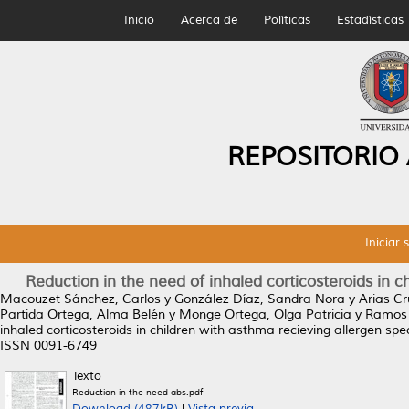
Inicio
Acerca de
Políticas
Estadísticas
REPOSITORIO
Iniciar 
Reduction in the need of inhaled corticosteroids in 
Macouzet Sánchez, Carlos
y
González Díaz, Sandra Nora
y
Arias Cr
Partida Ortega, Alma Belén
y
Monge Ortega, Olga Patricia
y
Ramos V
inhaled corticosteroids in children with asthma recieving allergen sp
ISSN 0091-6749
Texto
Reduction in the need abs.pdf