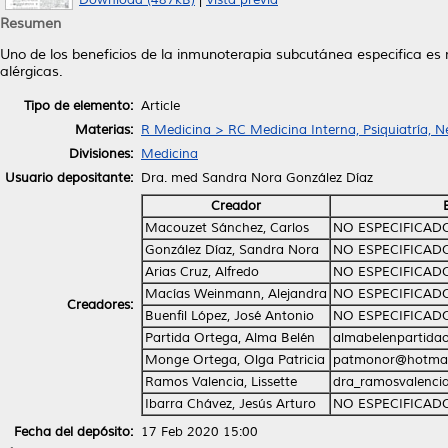
Download (487kB)
|
Vista previa
Resumen
Uno de los beneficios de la inmunoterapia subcutánea especifica es
alérgicas.
Tipo de elemento:
Article
Materias:
R Medicina > RC Medicina Interna, Psiquiatría, N
Divisiones:
Medicina
Usuario depositante:
Dra. med Sandra Nora González Díaz
Creador
Macouzet Sánchez, Carlos
NO ESPECIFICAD
González Díaz, Sandra Nora
NO ESPECIFICAD
Arias Cruz, Alfredo
NO ESPECIFICAD
Macías Weinmann, Alejandra
NO ESPECIFICAD
Creadores:
Buenfil López, José Antonio
NO ESPECIFICAD
Partida Ortega, Alma Belén
almabelenpartid
Monge Ortega, Olga Patricia
patmonor@hotmai
Ramos Valencia, Lissette
dra_ramosvalenci
Ibarra Chávez, Jesús Arturo
NO ESPECIFICAD
Fecha del depósito:
17 Feb 2020 15:00