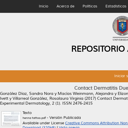
Inicio
Acerca de
Políticas
Estadísticas
REPOSITORIO
Iniciar 
Contact Dermatitis Due
González Díaz, Sandra Nora
y
Macías Weinmann, Alejandra
y
Elizo
Ivett
y
Villarreal González, Rosalaura Virginia
(2017)
Contact Dermati
Experimental Dermatology, 2 (1). ISSN 2476-2415
Texto
- Versión Publicada
henna tattoo.pdf
Available under License
Creative Commons Attribution Non
Download (320kB)
|
Vista previa