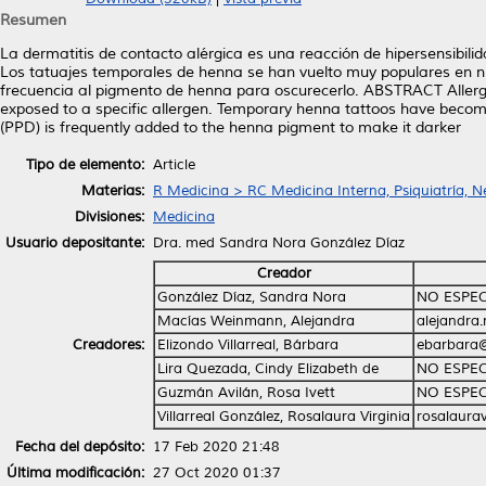
Resumen
La dermatitis de contacto alérgica es una reacción de hipersensibili
Los tatuajes temporales de henna se han vuelto muy populares en ni
frecuencia al pigmento de henna para oscurecerlo. ABSTRACT Allergic c
exposed to a specific allergen. Temporary henna tattoos have becom
(PPD) is frequently added to the henna pigment to make it darker
Tipo de elemento:
Article
Materias:
R Medicina > RC Medicina Interna, Psiquiatría, N
Divisiones:
Medicina
Usuario depositante:
Dra. med Sandra Nora González Díaz
Creador
González Díaz, Sandra Nora
NO ESPEC
Macías Weinmann, Alejandra
alejandra
Creadores:
Elizondo Villarreal, Bárbara
ebarbara
Lira Quezada, Cindy Elizabeth de
NO ESPEC
Guzmán Avilán, Rosa Ivett
NO ESPEC
Villarreal González, Rosalaura Virginia
rosalaura
Fecha del depósito:
17 Feb 2020 21:48
Última modificación:
27 Oct 2020 01:37