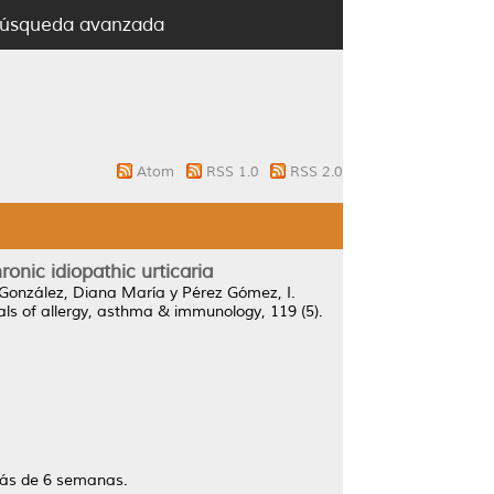
úsqueda avanzada
Atom
RSS 1.0
RSS 2.0
onic idiopathic urticaria
González, Diana María
y
Pérez Gómez, I.
ls of allergy, asthma & immunology, 119 (5).
más de 6 semanas.