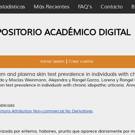
stadísticas
Más Recientes
FAQ's
Contacto
B
POSITORIO ACADÉMICO DIGITAL
Iniciar sesión
Crear cuenta
m and plasma skin test prevalence in individuals with chr
edo
y
Macías Weinmann, Alejandra
y
Rangel Garza, Lorena
y
Rangel 
 test prevalence in individuals with chronic idiopathic urticaria.
Anna
ublicada
mons Attribution Non-commercial No Derivatives
.
erizada por eritema, habones, prurito que aparece diariamente por 