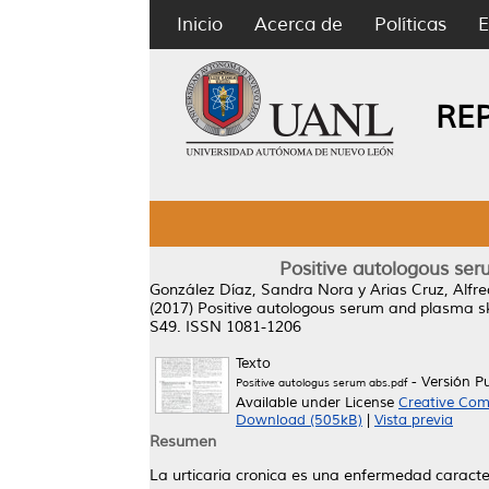
Inicio
Acerca de
Políticas
E
RE
Positive autologous seru
González Díaz, Sandra Nora
y
Arias Cruz, Alfr
(2017)
Positive autologous serum and plasma skin
S49. ISSN 1081-1206
Texto
- Versión P
Positive autologus serum abs.pdf
Available under License
Creative Com
Download (505kB)
|
Vista previa
Resumen
La urticaria cronica es una enfermedad caract