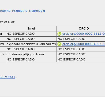
nterna, Psiquiatría, Neurología
zález Díaz
Email
ORCID
ra
NO ESPECIFICADO
orcid.org/0000-0002-3612-0
NO ESPECIFICADO
NO ESPECIFICADO
dra
alejandra.maciaswn@uanl.edu.mx
orcid.org/0000-0003-4007-2
NO ESPECIFICADO
NO ESPECIFICADO
aría
dra.dmrangel@gmail.com
NO ESPECIFICADO
NO ESPECIFICADO
NO ESPECIFICADO
print/18441