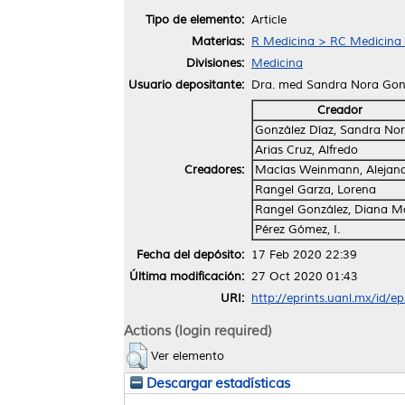
Tipo de elemento:
Article
Materias:
R Medicina > RC Medicina I
Divisiones:
Medicina
Usuario depositante:
Dra. med Sandra Nora Gon
Creador
González Díaz, Sandra No
Arias Cruz, Alfredo
Creadores:
Macías Weinmann, Alejan
Rangel Garza, Lorena
Rangel González, Diana M
Pérez Gómez, I.
Fecha del depósito:
17 Feb 2020 22:39
Última modificación:
27 Oct 2020 01:43
URI:
http://eprints.uanl.mx/id/e
Actions (login required)
Ver elemento
Descargar estadísticas