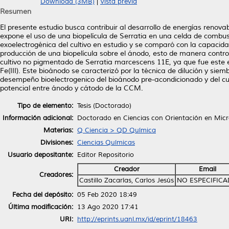
Download (3MB)
|
Vista previa
Resumen
El presente estudio busca contribuir al desarrollo de energías renovabl
expone el uso de una biopelícula de Serratia en una celda de combus
exoelectrogénica del cultivo en estudio y se comparó con la capacida
producción de una biopelícula sobre el ánodo, esto de manera contro
cultivo no pigmentado de Serratia marcescens 11E, ya que fue este 
Fe(III). Este bioánodo se caracterizó por la técnica de dilución y sie
desempeño bioelectrogenico del bioánodo pre-acondicionado y del cul
potencial entre ánodo y cátodo de la CCM.
Tipo de elemento:
Tesis (Doctorado)
Información adicional:
Doctorado en Ciencias con Orientación en Micr
Materias:
Q Ciencia > QD Química
Divisiones:
Ciencias Químicas
Usuario depositante:
Editor Repositorio
Creador
Email
Creadores:
Castillo Zacarías, Carlos Jesús
NO ESPECIFIC
Fecha del depósito:
05 Feb 2020 18:49
Última modificación:
13 Ago 2020 17:41
URI:
http://eprints.uanl.mx/id/eprint/18463