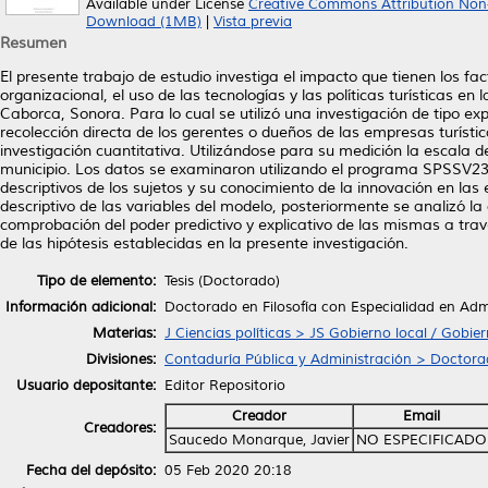
Available under License
Creative Commons Attribution Non
Download (1MB)
|
Vista previa
Resumen
El presente trabajo de estudio investiga el impacto que tienen los fac
organizacional, el uso de las tecnologías y las políticas turísticas en
Caborca, Sonora. Para lo cual se utilizó una investigación de tipo ex
recolección directa de los gerentes o dueños de las empresas turístic
investigación cuantitativa. Utilizándose para su medición la escala de
municipio. Los datos se examinaron utilizando el programa SPSSV23, 
descriptivos de los sujetos y su conocimiento de la innovación en las 
descriptivo de las variables del modelo, posteriormente se analizó la
comprobación del poder predictivo y explicativo de las mismas a trav
de las hipótesis establecidas en la presente investigación.
Tipo de elemento:
Tesis (Doctorado)
Información adicional:
Doctorado en Filosofía con Especialidad en Adm
Materias:
J Ciencias políticas > JS Gobierno local / Gobie
Divisiones:
Contaduría Pública y Administración > Doctor
Usuario depositante:
Editor Repositorio
Creador
Email
Creadores:
Saucedo Monarque, Javier
NO ESPECIFICADO
Fecha del depósito:
05 Feb 2020 20:18