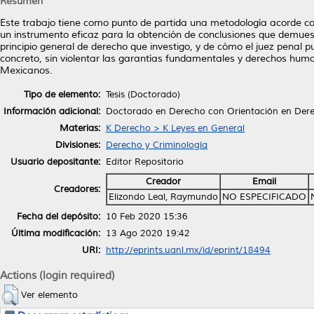
Resumen
Este trabajo tiene como punto de partida una metodología acorde con 
un instrumento eficaz para la obtención de conclusiones que demuest
principio general de derecho que investigo, y de cómo el juez penal pu
concreto, sin violentar las garantías fundamentales y derechos hum
Mexicanos.
Tipo de elemento:
Tesis (Doctorado)
Información adicional:
Doctorado en Derecho con Orientación en Dere
Materias:
K Derecho > K Leyes en General
Divisiones:
Derecho y Criminología
Usuario depositante:
Editor Repositorio
Creador
Email
Creadores:
Elizondo Leal, Raymundo
NO ESPECIFICADO
Fecha del depósito:
10 Feb 2020 15:36
Última modificación:
13 Ago 2020 19:42
URI:
http://eprints.uanl.mx/id/eprint/18494
Actions (login required)
Ver elemento