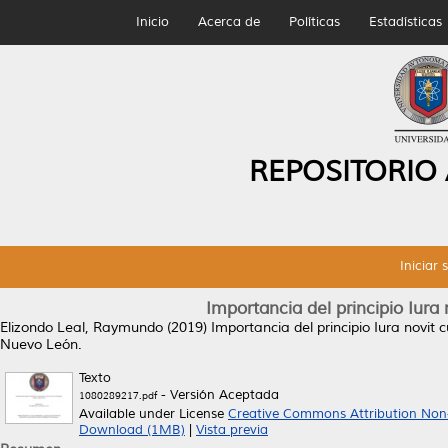
Inicio
Acerca de
Políticas
Estadísticas
REPOSITORIO
Iniciar 
Importancia del principio Iura
Elizondo Leal, Raymundo
(2019)
Importancia del principio Iura novit 
Nuevo León.
Texto
- Versión Aceptada
1080289217.pdf
Available under License
Creative Commons Attribution Non
Download (1MB)
|
Vista previa