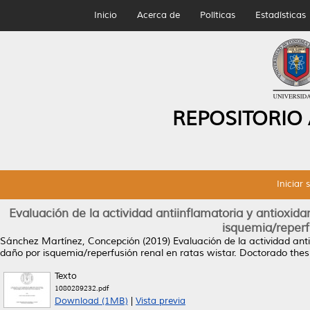
Inicio
Acerca de
Políticas
Estadísticas
REPOSITORIO
Iniciar 
Evaluación de la actividad antiinflamatoria y antioxid
isquemia/reperfu
Sánchez Martínez, Concepción
(2019)
Evaluación de la actividad ant
daño por isquemia/reperfusión renal en ratas wistar.
Doctorado thes
Texto
1080289232.pdf
Download (1MB)
|
Vista previa