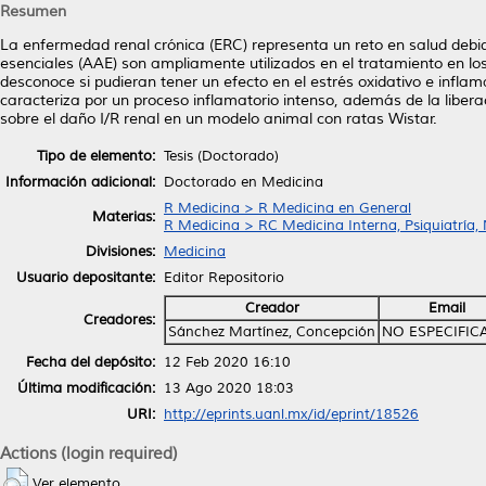
Resumen
La enfermedad renal crónica (ERC) representa un reto en salud debid
esenciales (AAE) son ampliamente utilizados en el tratamiento en l
desconoce si pudieran tener un efecto en el estrés oxidativo e inflam
caracteriza por un proceso inflamatorio intenso, además de la libera
sobre el daño I/R renal en un modelo animal con ratas Wistar.
Tipo de elemento:
Tesis (Doctorado)
Información adicional:
Doctorado en Medicina
R Medicina > R Medicina en General
Materias:
R Medicina > RC Medicina Interna, Psiquiatría,
Divisiones:
Medicina
Usuario depositante:
Editor Repositorio
Creador
Email
Creadores:
Sánchez Martínez, Concepción
NO ESPECIFIC
Fecha del depósito:
12 Feb 2020 16:10
Última modificación:
13 Ago 2020 18:03
URI:
http://eprints.uanl.mx/id/eprint/18526
Actions (login required)
Ver elemento