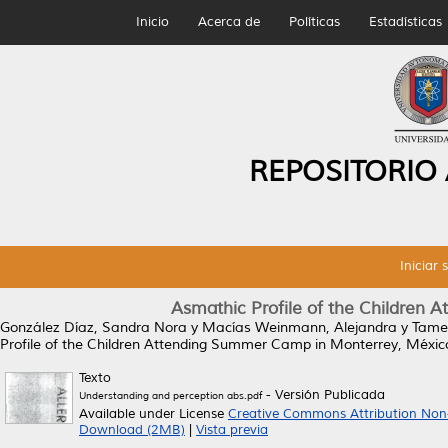
Inicio
Acerca de
Políticas
Estadísticas
REPOSITORIO
Iniciar 
Asmathic Profile of the Children
González Díaz, Sandra Nora
y
Macías Weinmann, Alejandra
y
Tamez
Profile of the Children Attending Summer Camp in Monterrey, Méxic
Texto
- Versión Publicada
Understanding and perception abs.pdf
Available under License
Creative Commons Attribution Non
Download (2MB)
|
Vista previa