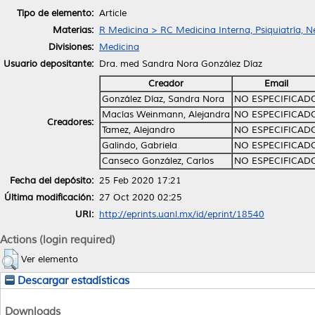
Tipo de elemento:
Article
Materias:
R Medicina > RC Medicina Interna, Psiquiatría, N
Divisiones:
Medicina
Usuario depositante:
Dra. med Sandra Nora González Díaz
Creador
Email
González Díaz, Sandra Nora
NO ESPECIFICAD
Macías Weinmann, Alejandra
NO ESPECIFICAD
Creadores:
Tamez, Alejandro
NO ESPECIFICAD
Galindo, Gabriela
NO ESPECIFICAD
Canseco González, Carlos
NO ESPECIFICAD
Fecha del depósito:
25 Feb 2020 17:21
Última modificación:
27 Oct 2020 02:25
URI:
http://eprints.uanl.mx/id/eprint/18540
Actions (login required)
Ver elemento
Descargar estadísticas
Downloads