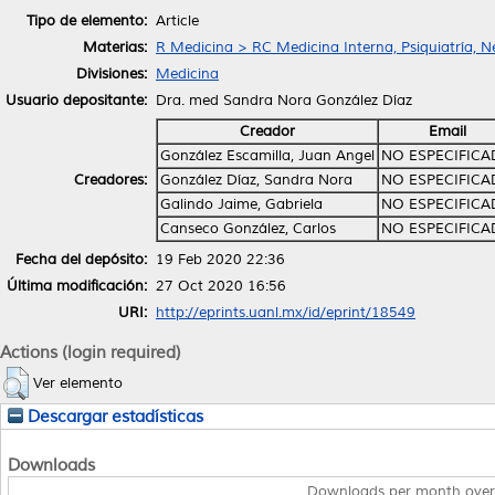
Tipo de elemento:
Article
Materias:
R Medicina > RC Medicina Interna, Psiquiatría, N
Divisiones:
Medicina
Usuario depositante:
Dra. med Sandra Nora González Díaz
Creador
Email
González Escamilla, Juan Angel
NO ESPECIFIC
Creadores:
González Díaz, Sandra Nora
NO ESPECIFIC
Galindo Jaime, Gabriela
NO ESPECIFIC
Canseco González, Carlos
NO ESPECIFIC
Fecha del depósito:
19 Feb 2020 22:36
Última modificación:
27 Oct 2020 16:56
URI:
http://eprints.uanl.mx/id/eprint/18549
Actions (login required)
Ver elemento
Descargar estadísticas
Downloads
Downloads per month over