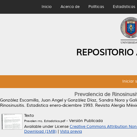
Inicio
Acerca de
Políticas
Estadísticas
REPOSITORIO
Iniciar 
Prevalencia de Rinosinusi
González Escamilla, Juan Angel
y
González Díaz, Sandra Nora
y
Gal
Rinosinusitis. Estadistica enero-diciembre 1993.
Revista Alergia Méxic
Texto
- Versión Publicada
Prevalen rns. Estadistica.pdf
Available under License
Creative Commons Attribution Non
Download (1MB)
|
Vista previa