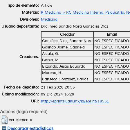
Tipo de elemento:
Article
Materias:
R Medicina > RC Medicina Interna, Psiquiatría, N
Divisiones:
Medicina
Usuario depositante:
Dra. med Sandra Nora González Díaz
Creador
Email
González Díaz, Sandra Nora
NO ESPECIFICADO
Galindo Jaime, Gabriela
NO ESPECIFICADO
Alcala, G.
NO ESPECIFICADO
Creadores:
Garza, M.
NO ESPECIFICADO
Elizondo, Jesús Eduardo
NO ESPECIFICADO
Moreno, H.
NO ESPECIFICADO
Canseco González, Carlos
NO ESPECIFICADO
Fecha del depósito:
21 Feb 2020 20:55
Última modificación:
09 Dic 2024 16:29
URI:
http://eprints.uanl.mx/id/eprint/18551
Actions (login required)
Ver elemento
Descargar estadísticas