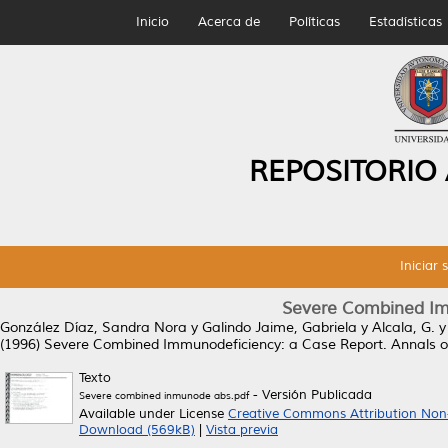
Inicio
Acerca de
Políticas
Estadísticas
REPOSITORIO
Iniciar 
Severe Combined Im
González Díaz, Sandra Nora
y
Galindo Jaime, Gabriela
y
Alcala, G.
(1996)
Severe Combined Immunodeficiency: a Case Report.
Annals o
Texto
- Versión Publicada
Severe combined inmunode abs.pdf
Available under License
Creative Commons Attribution Non
Download (569kB)
|
Vista previa