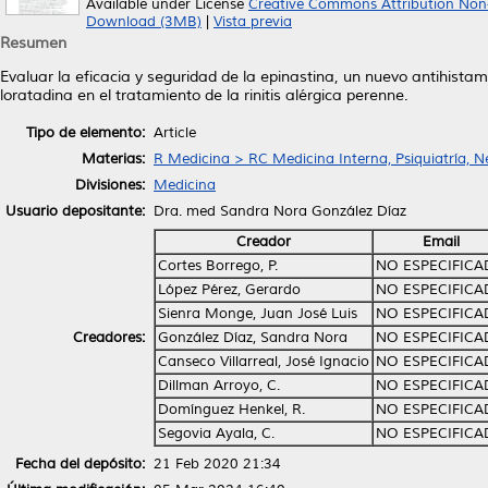
Available under License
Creative Commons Attribution Non
Download (3MB)
|
Vista previa
Resumen
Evaluar la eficacia y seguridad de la epinastina, un nuevo antihista
loratadina en el tratamiento de la rinitis alérgica perenne.
Tipo de elemento:
Article
Materias:
R Medicina > RC Medicina Interna, Psiquiatría, N
Divisiones:
Medicina
Usuario depositante:
Dra. med Sandra Nora González Díaz
Creador
Email
Cortes Borrego, P.
NO ESPECIFIC
López Pérez, Gerardo
NO ESPECIFIC
Sienra Monge, Juan José Luis
NO ESPECIFIC
Creadores:
González Díaz, Sandra Nora
NO ESPECIFIC
Canseco Villarreal, José Ignacio
NO ESPECIFIC
Dillman Arroyo, C.
NO ESPECIFIC
Domínguez Henkel, R.
NO ESPECIFIC
Segovia Ayala, C.
NO ESPECIFIC
Fecha del depósito:
21 Feb 2020 21:34