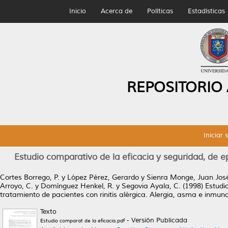
Inicio
Acerca de
Políticas
Estadísticas
REPOSITORIO
Iniciar 
Estudio comparativo de la eficacia y seguridad, de ep
Cortes Borrego, P.
y
López Pérez, Gerardo
y
Sienra Monge, Juan José
Arroyo, C.
y
Domínguez Henkel, R.
y
Segovia Ayala, C.
(1998)
Estudi
tratamiento de pacientes con rinitis alérgica.
Alergia, asma e inmunol
Texto
- Versión Publicada
Estudio comparat de la eficacia.pdf