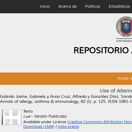
Inicio
Acerca de
Políticas
Estadísticas
REPOSITORIO
Iniciar 
Use of Altern
Galindo Jaime, Gabriela
y
Arias Cruz, Alfredo
y
González Díaz, Sand
Annals of allergy, asthma & immunology, 82 (1). p. 125. ISSN 1081-
Texto
- Versión Publicada
2.pdf
Available under License
Creative Commons Attribution Non
Download (1MB)
|
Vista previa