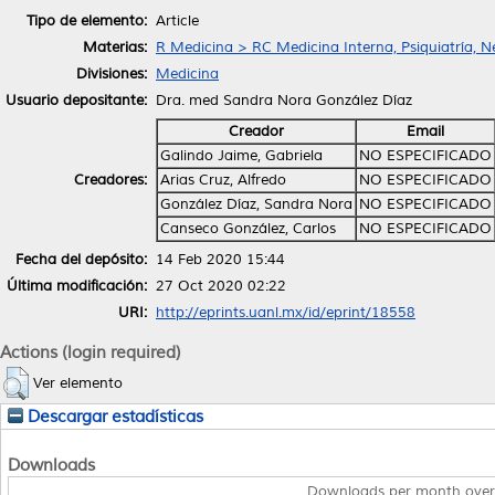
Tipo de elemento:
Article
Materias:
R Medicina > RC Medicina Interna, Psiquiatría, N
Divisiones:
Medicina
Usuario depositante:
Dra. med Sandra Nora González Díaz
Creador
Email
Galindo Jaime, Gabriela
NO ESPECIFICADO
Creadores:
Arias Cruz, Alfredo
NO ESPECIFICADO
González Díaz, Sandra Nora
NO ESPECIFICADO
Canseco González, Carlos
NO ESPECIFICADO
Fecha del depósito:
14 Feb 2020 15:44
Última modificación:
27 Oct 2020 02:22
URI:
http://eprints.uanl.mx/id/eprint/18558
Actions (login required)
Ver elemento
Descargar estadísticas
Downloads
Downloads per month over