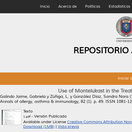
Inicio
Acerca de
Políticas
Estadísticas
REPOSITORIO
Iniciar 
Use of Montelukast in the Trea
Galindo Jaime, Gabriela
y
Zúñiga, L.
y
González Díaz, Sandra Nora
(
Annals of allergy, asthma & immunology, 82 (1). p. 49. ISSN 1081-1
Texto
- Versión Publicada
1.pdf
Available under License
Creative Commons Attribution Non
Download (1MB)
|
Vista previa