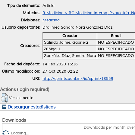
Tipo de elemento:
Article
Materias:
R Medicina > RC Medicina Interna, Psiquiatría, N
Divisiones:
Medicina
Usuario depositante:
Dra. med Sandra Nora González Díaz
Creador
Email
Galindo Jaime, Gabriela
NO ESPECIFICADO
Creadores:
Zúñiga, L.
NO ESPECIFICADO
González Díaz, Sandra Nora
NO ESPECIFICADO
Fecha del depósito:
14 Feb 2020 15:16
Última modificación:
27 Oct 2020 02:22
URI:
http://eprints.uanl.mx/id/eprint/18559
Actions (login required)
Ver elemento
Descargar estadísticas
Downloads
Downloads per month over
Loading...