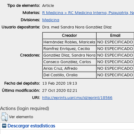
Tipo de elemento:
Article
Materias:
R Medicina > RC Medicina Interna, Psiquiatría, N
Divisiones:
Medicina
Usuario depositante:
Dra. med Sandra Nora González Díaz
Creador
Email
Hernández Robles, Maricela
NO ESPECIFICADO
Ramfrez Enríquez, Cecilia
NO ESPECIFICADO
Creadores:
González Díaz, Sandra Nora
NO ESPECIFICADO
Canseco González, Carlos
NO ESPECIFICADO
Arias Cruz, Alfredo
NO ESPECIFICADO
Del Castillo, Oralia
NO ESPECIFICADO
Fecha del depósito:
13 Feb 2020 19:13
Última modificación:
27 Oct 2020 02:21
URI:
http://eprints.uanl.mx/id/eprint/18566
Actions (login required)
Ver elemento
Descargar estadísticas