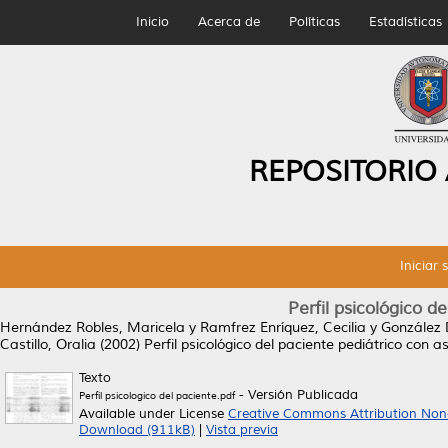
Inicio
Acerca de
Políticas
Estadísticas
REPOSITORIO
Iniciar 
Perfil psicológico d
Hernández Robles, Maricela
y
Ramfrez Enríquez, Cecilia
y
González 
Castillo, Oralia
(2002)
Perfil psicológico del paciente pediátrico con 
Texto
- Versión Publicada
Perfil psicologico del paciente.pdf
Available under License
Creative Commons Attribution Non
Download (911kB)
|
Vista previa