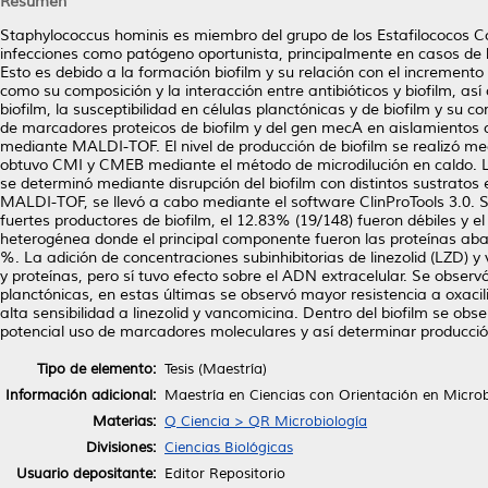
Resumen
Staphylococcus hominis es miembro del grupo de los Estafilococos 
infecciones como patógeno oportunista, principalmente en casos de b
Esto es debido a la formación biofilm y su relación con el increment
como su composición y la interacción entre antibióticos y biofilm, as
biofilm, la susceptibilidad en células planctónicas y de biofilm y su 
de marcadores proteicos de biofilm y del gen mecA en aislamientos c
mediante MALDI-TOF. El nivel de producción de biofilm se realizó media
obtuvo CMI y CMEB mediante el método de microdilución en caldo. La
se determinó mediante disrupción del biofilm con distintos sustratos
MALDI-TOF, se llevó a cabo mediante el software ClinProTools 3.0. S
fuertes productores de biofilm, el 12.83% (19/148) fueron débiles y 
heterogénea donde el principal componente fueron las proteínas aba
%. La adición de concentraciones subinhibitorias de linezolid (LZD) 
y proteínas, pero sí tuvo efecto sobre el ADN extracelular. Se observó
planctónicas, en estas últimas se observó mayor resistencia a oxacil
alta sensibilidad a linezolid y vancomicina. Dentro del biofilm se obs
potencial uso de marcadores moleculares y así determinar producció
Tipo de elemento:
Tesis (Maestría)
Información adicional:
Maestría en Ciencias con Orientación en Microb
Materias:
Q Ciencia > QR Microbiología
Divisiones:
Ciencias Biológicas
Usuario depositante:
Editor Repositorio