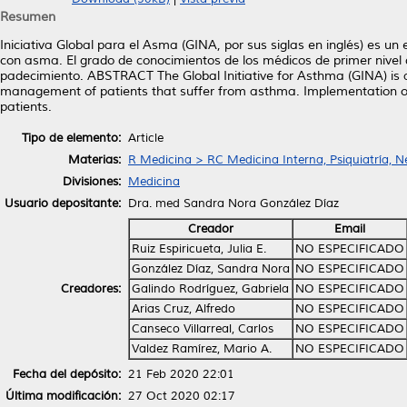
Resumen
Iniciativa Global para el Asma (GINA, por sus siglas en inglés) es u
con asma. El grado de conocimientos de los médicos de primer nivel 
padecimiento. ABSTRACT The Global Initiative for Asthma (GINA) is a
management of patients that suffer from asthma. Implementation of t
patients.
Tipo de elemento:
Article
Materias:
R Medicina > RC Medicina Interna, Psiquiatría, N
Divisiones:
Medicina
Usuario depositante:
Dra. med Sandra Nora González Díaz
Creador
Email
Ruiz Espiricueta, Julia E.
NO ESPECIFICADO
González Díaz, Sandra Nora
NO ESPECIFICADO
Creadores:
Galindo Rodríguez, Gabriela
NO ESPECIFICADO
Arias Cruz, Alfredo
NO ESPECIFICADO
Canseco Villarreal, Carlos
NO ESPECIFICADO
Valdez Ramírez, Mario A.
NO ESPECIFICADO
Fecha del depósito:
21 Feb 2020 22:01
Última modificación:
27 Oct 2020 02:17