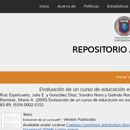
Inicio
Acerca de
Políticas
Estadísticas
REPOSITORIO
Iniciar 
Evaluación de un curso de educación e
Ruiz Espiricueta, Julia E.
y
González Díaz, Sandra Nora
y
Galindo Rod
Ramírez, Mario A.
(2005)
Evaluación de un curso de educación en as
83-89. ISSN 0002-5151
Texto
- Versión Publicada
Evaluación de un curso.pdf
Available under License
Creative Commons Attribution Non
Download (50kB)
|
Vista previa