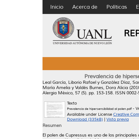
Inicio
Acerca de
Políticas
E
RE
Prevalencia de hiperse
Leal García, Liborio Rafael
y
González Díaz, Sa
María Amelia
y
Valdés Burnes, Dora Alicia
(201
Alergia México, 57 (5). pp. 153-158. ISSN 0002
Texto
- V
Prevalencia de hipersensibilidad al polen.pdf
Available under License
Creative Com
Download (335kB)
|
Vista previa
Resumen
El polen de Cupressus es uno de los principales