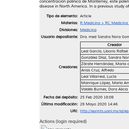
concentración polínica de Monterrey, este pole
disease in North America. In a previous study o
Tipo de elemento:
Article
Materias:
R Medicina > RC Medicina I
Divisiones:
Medicina
Usuario depositante:
Dra. med Sandra Nora Gon
Creador
Leal García, Liborio Rafael
González Díaz, Sandra No
Zárate Hernández, María 
Creadores:
Arias Cruz, Alfredo
Leal Villarreal, Lucía
Manrique López, María Am
Valdés Burnes, Dora Alicia
Fecha del depósito:
25 Feb 2020 18:08
Última modificación:
28 Mayo 2020 14:46
URI:
http://eprints.uanl.mx/id/e
Actions (login required)