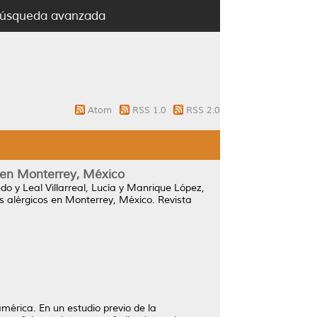
úsqueda avanzada
Atom
RSS 1.0
RSS 2.0
 en Monterrey, México
edo
y
Leal Villarreal, Lucía
y
Manrique López,
 alérgicos en Monterrey, México.
Revista
érica. En un estudio previo de la