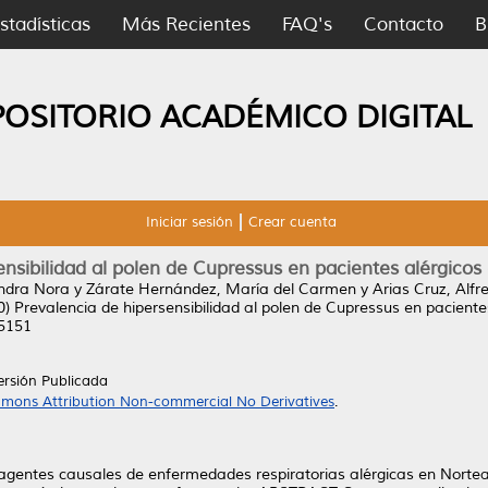
stadísticas
Más Recientes
FAQ's
Contacto
B
POSITORIO ACADÉMICO DIGITAL
Iniciar sesión
Crear cuenta
nsibilidad al polen de Cupressus en pacientes alérgicos
ndra Nora
y
Zárate Hernández, María del Carmen
y
Arias Cruz, Alfr
0)
Prevalencia de hipersensibilidad al polen de Cupressus en pacientes
-5151
ersión Publicada
mons Attribution Non-commercial No Derivatives
.
 agentes causales de enfermedades respiratorias alérgicas en Norteam