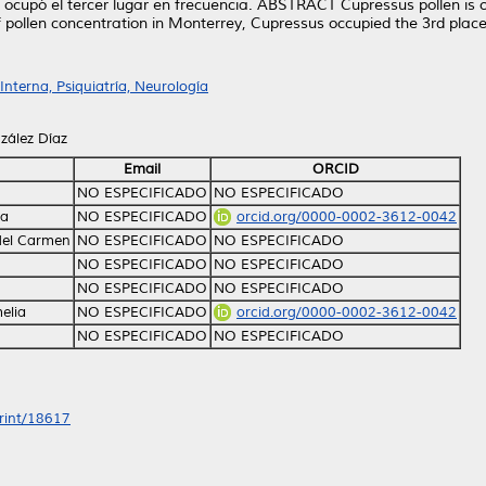
n ocupó el tercer lugar en frecuencia. ABSTRACT Cupressus pollen is o
f pollen concentration in Monterrey, Cupressus occupied the 3rd place
nterna, Psiquiatría, Neurología
zález Díaz
Email
ORCID
NO ESPECIFICADO
NO ESPECIFICADO
ra
NO ESPECIFICADO
orcid.org/0000-0002-3612-0042
del Carmen
NO ESPECIFICADO
NO ESPECIFICADO
NO ESPECIFICADO
NO ESPECIFICADO
NO ESPECIFICADO
NO ESPECIFICADO
elia
NO ESPECIFICADO
orcid.org/0000-0002-3612-0042
NO ESPECIFICADO
NO ESPECIFICADO
print/18617